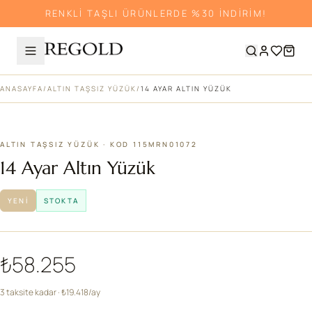
RENKLİ TAŞLI ÜRÜNLERDE %30 İNDİRİM!
ANASAYFA
/
ALTIN TAŞSIZ YÜZÜK
/
14 AYAR ALTIN YÜZÜK
ALTIN TAŞSIZ YÜZÜK · KOD 115MRN01072
14 Ayar Altın Yüzük
YENI
STOKTA
₺58.255
3 taksite kadar · ₺19.418/ay