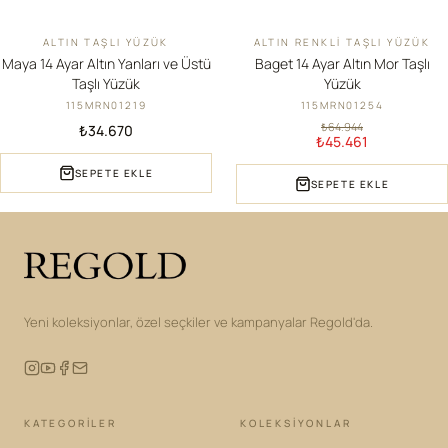
ALTIN TAŞLI YÜZÜK
ALTIN RENKLI TAŞLI YÜZÜK
YENI
İNDIRIM
Maya 14 Ayar Altın Yanları ve Üstü
Baget 14 Ayar Altın Mor Taşlı
Taşlı Yüzük
Yüzük
115MRN01219
115MRN01254
₺64.944
₺34.670
₺45.461
SEPETE EKLE
SEPETE EKLE
Yeni koleksiyonlar, özel seçkiler ve kampanyalar Regold'da.
KATEGORILER
KOLEKSIYONLAR