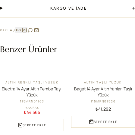
+
KARGO VE İADE
PAYLAŞ
Benzer Ürünler
ALTIN RENKLI TAŞLI YÜZÜK
ALTIN TAŞLI YÜZÜK
İNDIRIM
YENI
Electra 14 Ayar Altın Pembe Taşlı
Baget 14 Ayar Altın Yanları Taşlı
Yüzük
Yüzük
115MRN01163
115MRN01526
₺63.664
₺41.292
₺44.565
SEPETE EKLE
SEPETE EKLE