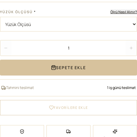
YÜZÜK ÖLÇÜSÜ
*
Ölçü Nasıl Alınır?
Adet
1
SEPETE EKLE
Tahmini teslimat
1 iş günü teslimat
FAVORİLERE EKLE