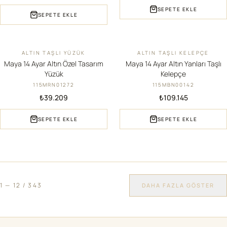
SEPETE EKLE
SEPETE EKLE
ALTIN TAŞLI YÜZÜK
ALTIN TAŞLI KELEPÇE
YENI
YENI
Maya 14 Ayar Altın Özel Tasarım
Maya 14 Ayar Altın Yanları Taşlı
Yüzük
Kelepçe
115MRN01272
115MBN00142
₺39.209
₺109.145
SEPETE EKLE
SEPETE EKLE
1
—
12
/
343
DAHA FAZLA GÖSTER