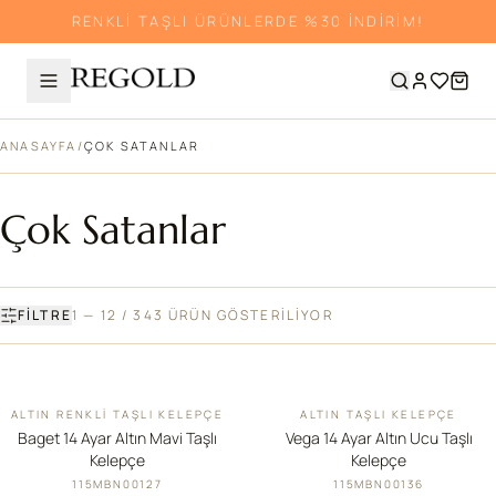
RENKLİ TAŞLI ÜRÜNLERDE %30 İNDİRİM!
ANASAYFA
/
ÇOK SATANLAR
Çok Satanlar
FILTRE
1 — 12 / 343 ÜRÜN GÖSTERİLİYOR
ALTIN RENKLI TAŞLI KELEPÇE
ALTIN TAŞLI KELEPÇE
İNDIRIM
YENI
Baget 14 Ayar Altın Mavi Taşlı
Vega 14 Ayar Altın Ucu Taşlı
Kelepçe
Kelepçe
115MBN00127
115MBN00136