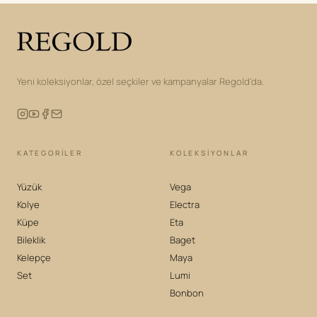
Yeni koleksiyonlar, özel seçkiler ve kampanyalar Regold'da.
KATEGORILER
KOLEKSIYONLAR
Yüzük
Vega
Kolye
Electra
Küpe
Eta
Bileklik
Baget
Kelepçe
Maya
Set
Lumi
Bonbon