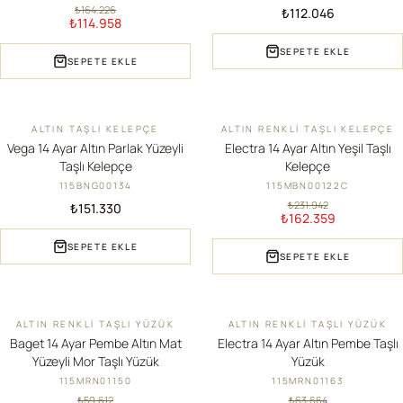
₺164.226
₺112.046
₺114.958
SEPETE EKLE
SEPETE EKLE
ALTIN TAŞLI KELEPÇE
ALTIN RENKLI TAŞLI KELEPÇE
YENI
İNDIRIM
Vega 14 Ayar Altın Parlak Yüzeyli
Electra 14 Ayar Altın Yeşil Taşlı
Taşlı Kelepçe
Kelepçe
115BNG00134
115MBN00122C
₺231.942
₺151.330
₺162.359
SEPETE EKLE
SEPETE EKLE
ALTIN RENKLI TAŞLI YÜZÜK
ALTIN RENKLI TAŞLI YÜZÜK
İNDIRIM
İNDIRIM
Baget 14 Ayar Pembe Altın Mat
Electra 14 Ayar Altın Pembe Taşlı
Yüzeyli Mor Taşlı Yüzük
Yüzük
115MRN01150
115MRN01163
₺59.612
₺63.664