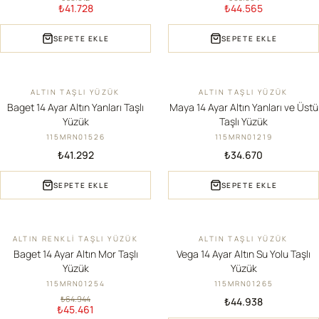
₺41.728
₺44.565
SEPETE EKLE
SEPETE EKLE
ALTIN TAŞLI YÜZÜK
ALTIN TAŞLI YÜZÜK
YENI
YENI
Baget 14 Ayar Altın Yanları Taşlı
Maya 14 Ayar Altın Yanları ve Üstü
Yüzük
Taşlı Yüzük
115MRN01526
115MRN01219
₺41.292
₺34.670
SEPETE EKLE
SEPETE EKLE
ALTIN RENKLI TAŞLI YÜZÜK
ALTIN TAŞLI YÜZÜK
İNDIRIM
YENI
Baget 14 Ayar Altın Mor Taşlı
Vega 14 Ayar Altın Su Yolu Taşlı
Yüzük
Yüzük
115MRN01254
115MRN01265
₺64.944
₺44.938
₺45.461