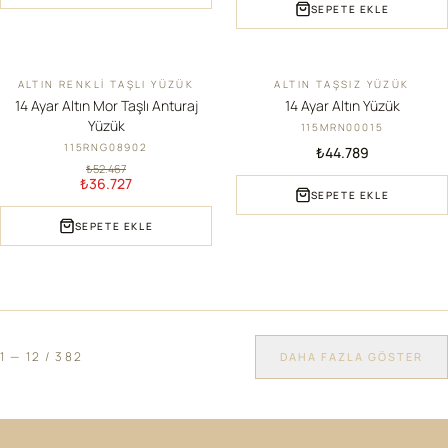
SEPETE EKLE
ALTIN RENKLI TAŞLI YÜZÜK
ALTIN TAŞSIZ YÜZÜK
İNDIRIM
YENI
14 Ayar Altın Mor Taşlı Anturaj
14 Ayar Altın Yüzük
Yüzük
115MRN00015
115RNG08902
₺44.789
₺52.467
₺36.727
SEPETE EKLE
SEPETE EKLE
1
—
12
/
382
DAHA FAZLA GÖSTER