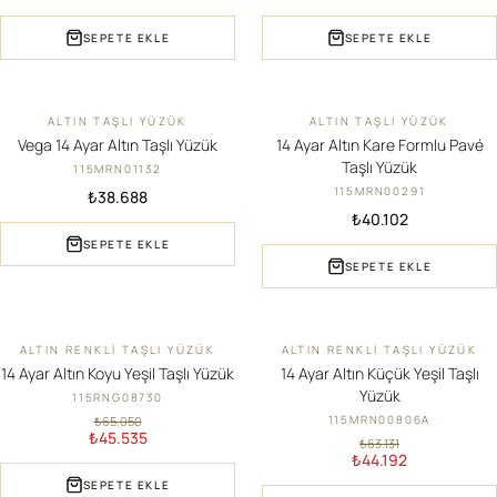
SEPETE EKLE
SEPETE EKLE
ALTIN TAŞLI YÜZÜK
ALTIN TAŞLI YÜZÜK
YENI
YENI
Vega 14 Ayar Altın Taşlı Yüzük
14 Ayar Altın Kare Formlu Pavé
Taşlı Yüzük
115MRN01132
115MRN00291
₺38.688
₺40.102
SEPETE EKLE
SEPETE EKLE
ALTIN RENKLI TAŞLI YÜZÜK
ALTIN RENKLI TAŞLI YÜZÜK
İNDIRIM
İNDIRIM
14 Ayar Altın Koyu Yeşil Taşlı Yüzük
14 Ayar Altın Küçük Yeşil Taşlı
Yüzük
115RNG08730
115MRN00806A
₺65.050
₺45.535
₺63.131
₺44.192
SEPETE EKLE