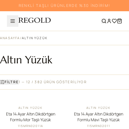
RENKLİ TAŞLI ÜRÜNLERDE %30 İNDİRİM!
ANASAYFA
/
ALTIN YÜZÜK
Altın Yüzük
FILTRE
1 — 12 / 382 ÜRÜN GÖSTERİLİYOR
ALTIN YÜZÜK
ALTIN YÜZÜK
İNDIRIM
İNDIRIM
Eta 14 Ayar Altın Dikdörtgen
Eta 14 Ayar Altın Dikdörtgen
Formlu Mor Taşlı Yüzük
Formlu Mavi Taşlı Yüzük
115MRN02011A
115MRN02011