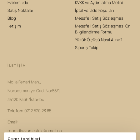
Hakkımızda
KVKK ve Aydınlatma Metni
Satış Noktaları
İptal ve İade Koşulları
Blog
Mesafeli Satış Sözleşmesi
İletişim
Mesafeli Satış Sözleşmesi Ön
Bilgilendirme Formu
Yüzük Ölçüsü Nasıl Alınır?
Sipariş Takip
İLETIŞIM
Molla Fenari Mah.,
Nuruosmaniye Cad. No:55/1,
34120 Fatih/İstanbul
Telefon
:
0212 520 23 85
Email
:
regoldkuyumculuk@gmail.co
Çerez tercihleri
m