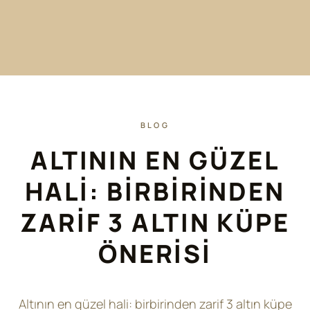
BLOG
ALTININ EN GÜZEL
HALI: BIRBIRINDEN
ZARIF 3 ALTIN KÜPE
ÖNERISI
Altının en güzel hali: birbirinden zarif 3 altın küpe