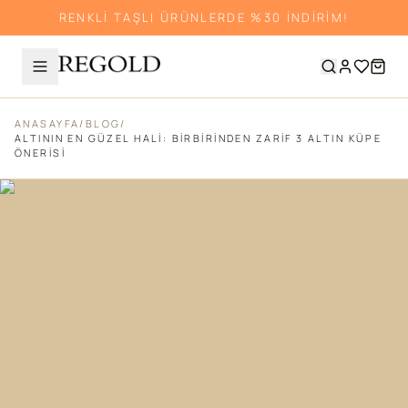
RENKLİ TAŞLI ÜRÜNLERDE %30 İNDİRİM!
ANASAYFA
/
BLOG
/
ALTININ EN GÜZEL HALI: BIRBIRINDEN ZARIF 3 ALTIN KÜPE
ÖNERISI