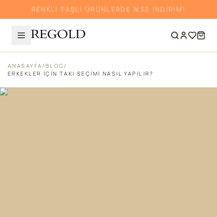
RENKLİ TAŞLI ÜRÜNLERDE %30 İNDİRİM!
ANASAYFA
/
BLOG
/
ERKEKLER İÇIN TAKI SEÇIMI NASIL YAPILIR?