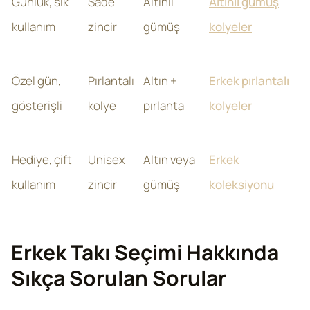
Günlük, sık
Sade
Altınlı
Altınlı gümüş
kullanım
zincir
gümüş
kolyeler
Özel gün,
Pırlantalı
Altın +
Erkek pırlantalı
gösterişli
kolye
pırlanta
kolyeler
Hediye, çift
Unisex
Altın veya
Erkek
kullanım
zincir
gümüş
koleksiyonu
Erkek Takı Seçimi Hakkında
Sıkça Sorulan Sorular