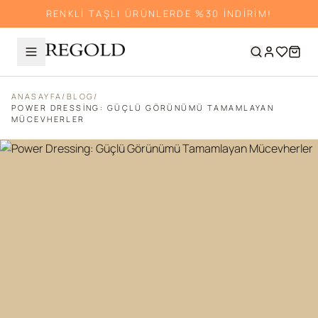
RENKLİ TAŞLI ÜRÜNLERDE %30 İNDİRİM!
ANASAYFA
/
BLOG
/
POWER DRESSING: GÜÇLÜ GÖRÜNÜMÜ TAMAMLAYAN
MÜCEVHERLER