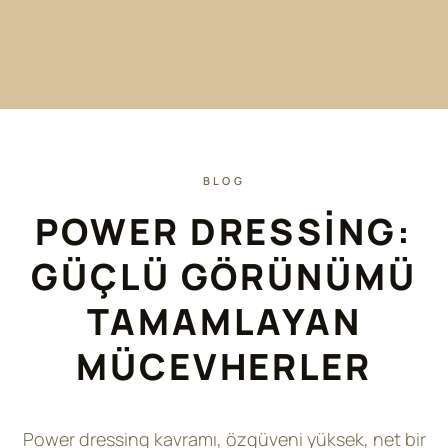
BLOG
POWER DRESSING:
GÜÇLÜ GÖRÜNÜMÜ
TAMAMLAYAN
MÜCEVHERLER
Power dressing kavramı, özgüveni yüksek, net bir