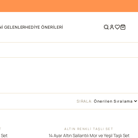
NI GELENLER
HEDIYE ÖNERILERI
SIRALA:
T
ALTIN RENKLI TAŞLI SET
İNDIRIM
ı Set
14 Ayar Altın Sallantılı Mor ve Yeşil Taşlı Set