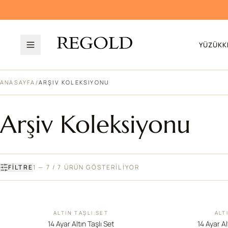
YÜZÜK
K
ANASAYFA
/
ARŞIV KOLEKSIYONU
Arşiv Koleksiyonu
FILTRE
1 — 7 / 7 ÜRÜN GÖSTERİLİYOR
ALTIN TAŞLI SET
ALT
İNDIRIM
İNDIRIM
14 Ayar Altın Taşlı Set
14 Ayar Al