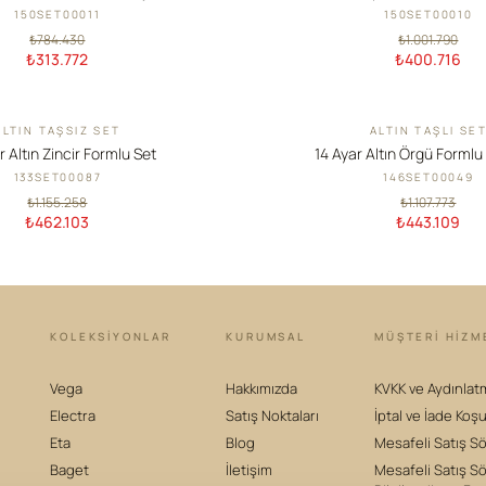
150SET00011
150SET00010
₺784.430
₺1.001.790
₺313.772
₺400.716
ALTIN TAŞSIZ SET
ALTIN TAŞLI SE
İNDIRIM
r Altın Zincir Formlu Set
14 Ayar Altın Örgü Formlu 
133SET00087
146SET00049
₺1.155.258
₺1.107.773
₺462.103
₺443.109
KOLEKSIYONLAR
KURUMSAL
MÜŞTERİ HİZM
Vega
Hakkımızda
KVKK ve Aydınlat
Electra
Satış Noktaları
İptal ve İade Koşu
Eta
Blog
Mesafeli Satış S
Baget
İletişim
Mesafeli Satış S