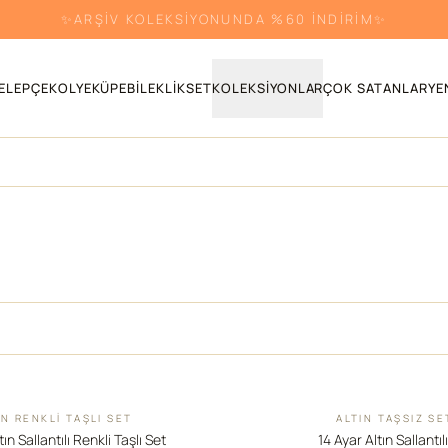
✨ARŞİV KOLEKSİYONUNDA %60 İNDİRİM✨
ELEPÇE
KOLYE
KÜPE
BILEKLIK
SET
KOLEKSIYONLAR
ÇOK SATANLAR
YE
IN RENKLI TAŞLI SET
ALTIN TAŞSIZ SE
İNDIRIM
tın Sallantılı Renkli Taşlı Set
14 Ayar Altın Sallantıl