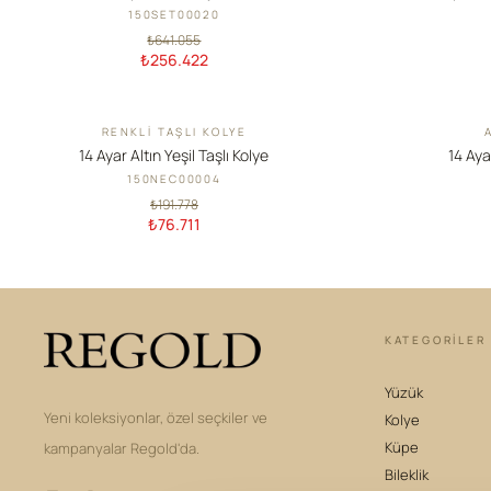
150SET00020
₺641.055
₺256.422
RENKLI TAŞLI KOLYE
İNDIRIM
İNDIRIM
14 Ayar Altın Yeşil Taşlı Kolye
14 Aya
150NEC00004
₺191.778
₺76.711
KATEGORILER
Yüzük
Yeni koleksiyonlar, özel seçkiler ve
Kolye
Küpe
kampanyalar Regold'da.
Bileklik