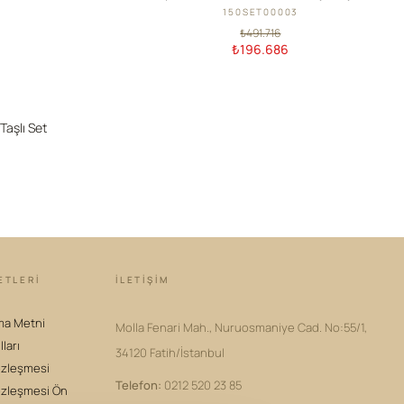
150SET00003
₺491.716
₺196.686
T
Taşlı Set
ETLERİ
İLETIŞIM
ma Metni
Molla Fenari Mah., Nuruosmaniye Cad. No:55/1,
lları
34120 Fatih/İstanbul
özleşmesi
Telefon
:
0212 520 23 85
özleşmesi Ön