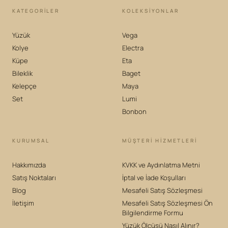
KATEGORILER
KOLEKSIYONLAR
Yüzük
Vega
Kolye
Electra
Küpe
Eta
Bileklik
Baget
Kelepçe
Maya
Set
Lumi
Bonbon
KURUMSAL
MÜŞTERİ HİZMETLERİ
Hakkımızda
KVKK ve Aydınlatma Metni
Satış Noktaları
İptal ve İade Koşulları
Blog
Mesafeli Satış Sözleşmesi
İletişim
Mesafeli Satış Sözleşmesi Ön
Bilgilendirme Formu
Yüzük Ölçüsü Nasıl Alınır?