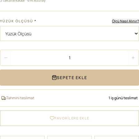
3 taksite kadar · ₺14.855/ay
YÜZÜK ÖLÇÜSÜ
*
Ölçü Nasıl Alınır?
Adet
1
SEPETE EKLE
Tahmini teslimat
1 iş günü teslimat
FAVORİLERE EKLE