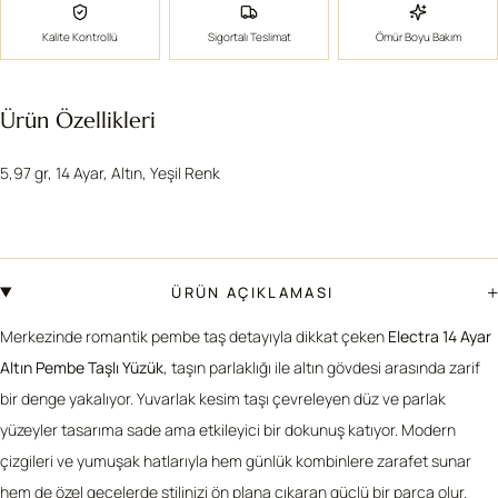
Kalite Kontrollü
Sigortalı Teslimat
Ömür Boyu Bakım
Ürün Özellikleri
5,97 gr, 14 Ayar, Altın, Yeşil Renk
+
ÜRÜN AÇIKLAMASI
Merkezinde romantik pembe taş detayıyla dikkat çeken
Electra 14 Ayar
Altın Pembe Taşlı Yüzük
, taşın parlaklığı ile altın gövdesi arasında zarif
bir denge yakalıyor. Yuvarlak kesim taşı çevreleyen düz ve parlak
yüzeyler tasarıma sade ama etkileyici bir dokunuş katıyor. Modern
çizgileri ve yumuşak hatlarıyla hem günlük kombinlere zarafet sunar
hem de özel gecelerde stilinizi ön plana çıkaran güçlü bir parça olur.