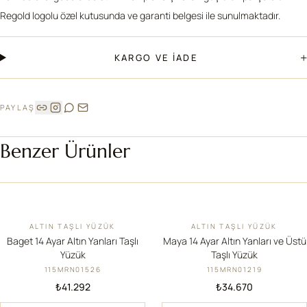
Regold logolu özel kutusunda ve garanti belgesi ile sunulmaktadır.
+
KARGO VE İADE
PAYLAŞ
Benzer Ürünler
ALTIN TAŞLI YÜZÜK
ALTIN TAŞLI YÜZÜK
YENI
YENI
Baget 14 Ayar Altın Yanları Taşlı
Maya 14 Ayar Altın Yanları ve Üstü
Yüzük
Taşlı Yüzük
115MRN01526
115MRN01219
₺41.292
₺34.670