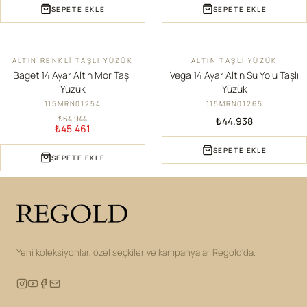
SEPETE EKLE
SEPETE EKLE
ALTIN RENKLI TAŞLI YÜZÜK
ALTIN TAŞLI YÜZÜK
İNDIRIM
YENI
Baget 14 Ayar Altın Mor Taşlı
Vega 14 Ayar Altın Su Yolu Taşlı
Yüzük
Yüzük
115MRN01254
115MRN01265
₺64.944
₺44.938
₺45.461
SEPETE EKLE
SEPETE EKLE
Yeni koleksiyonlar, özel seçkiler ve kampanyalar Regold'da.