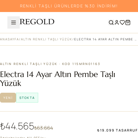
RENKLİ TAŞLI ÜRÜNLERDE %30 İNDİRİM!
ANASAYFA
/
ALTIN RENKLI TAŞLI YÜZÜK
/
ELECTRA 14 AYAR ALTIN PEMBE TAŞLI YÜZÜK
%30
ALTIN RENKLI TAŞLI YÜZÜK · KOD 115MRN01163
Electra 14 Ayar Altın Pembe Taşlı
Yüzük
YENI
STOKTA
₺44.565
₺63.664
₺19.099 TASARRUF