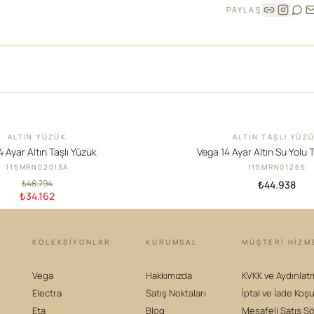
PAYLAŞ
ALTIN YÜZÜK
ALTIN TAŞLI YÜZ
YENI
4 Ayar Altın Taşlı Yüzük
Vega 14 Ayar Altın Su Yolu 
115MRN02013A
115MRN01265
₺48.794
₺44.938
₺34.162
KOLEKSIYONLAR
KURUMSAL
MÜŞTERİ HİZM
Vega
Hakkımızda
KVKK ve Aydınlat
Electra
Satış Noktaları
İptal ve İade Koşu
Eta
Blog
Mesafeli Satış S