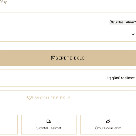
99/ay
Ölçü Nasıl Alınır?
SEPETE EKLE
1 iş günü teslimat
FAVORİLERE EKLE
ü
Sigortalı Teslimat
Ömür Boyu Bakım