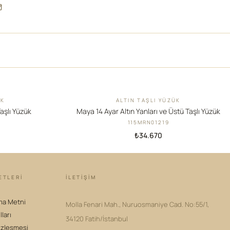
ÜK
ALTIN TAŞLI YÜZÜK
YENI
Taşlı Yüzük
Maya 14 Ayar Altın Yanları ve Üstü Taşlı Yüzük
115MRN01219
₺34.670
ETLERİ
İLETIŞIM
ma Metni
Molla Fenari Mah., Nuruosmaniye Cad. No:55/1,
lları
34120 Fatih/İstanbul
özleşmesi