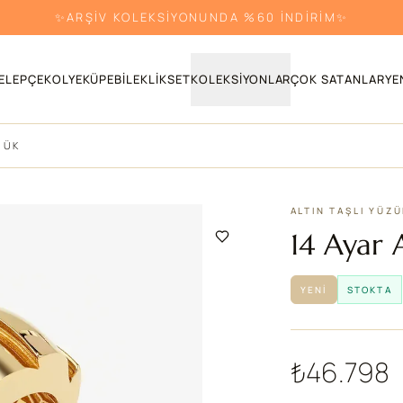
✨ARŞİV KOLEKSİYONUNDA %60 İNDİRİM✨
ELEPÇE
KOLYE
KÜPE
BILEKLIK
SET
KOLEKSIYONLAR
ÇOK SATANLAR
YE
ZÜK
ALTIN TAŞLI YÜZ
14 Ayar 
YENI
STOKTA
₺46.798