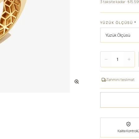
3 taksite kadar · ₺15.5
YÜZÜK ÖLÇÜSÜ
*
Adet
1
Tahmini teslimat
Kalite Kontroll