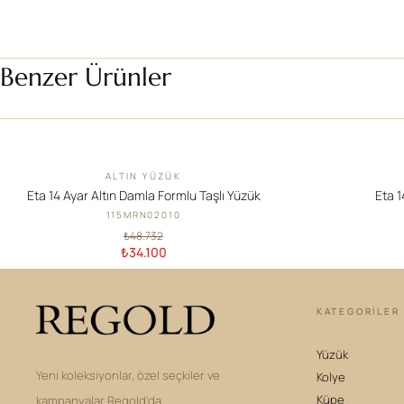
Benzer Ürünler
ALTIN YÜZÜK
İNDIRIM
İNDIRIM
Eta 14 Ayar Altın Damla Formlu Taşlı Yüzük
Eta 1
115MRN02010
₺48.732
₺34.100
KATEGORILER
Yüzük
Yeni koleksiyonlar, özel seçkiler ve
Kolye
Küpe
kampanyalar Regold'da.