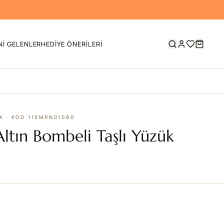
NI GELENLER
HEDIYE ÖNERILERI
ÜK · KOD 115MRN01080
Altın Bombeli Taşlı Yüzük