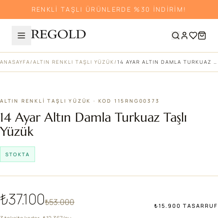
RENKLİ TAŞLI ÜRÜNLERDE %30 İNDİRİM!
ANASAYFA
/
ALTIN RENKLI TAŞLI YÜZÜK
/
14 AYAR ALTIN DAMLA TURKUAZ TAŞLI YÜZÜK
%30
ALTIN RENKLI TAŞLI YÜZÜK · KOD 115RNG00373
14 Ayar Altın Damla Turkuaz Taşlı
Yüzük
STOKTA
₺37.100
₺53.000
₺15.900 TASARRUF