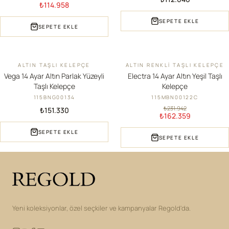
₺114.958
SEPETE EKLE
SEPETE EKLE
ALTIN TAŞLI KELEPÇE
ALTIN RENKLI TAŞLI KELEPÇE
YENI
İNDIRIM
Vega 14 Ayar Altın Parlak Yüzeyli
Electra 14 Ayar Altın Yeşil Taşlı
Taşlı Kelepçe
Kelepçe
115BNG00134
115MBN00122C
₺231.942
₺151.330
₺162.359
SEPETE EKLE
SEPETE EKLE
Yeni koleksiyonlar, özel seçkiler ve kampanyalar Regold'da.