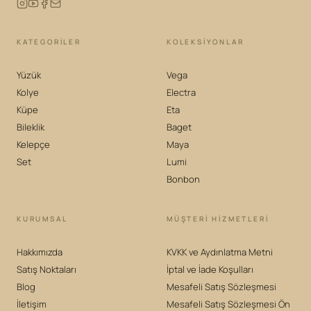
KATEGORILER
KOLEKSIYONLAR
Yüzük
Vega
Kolye
Electra
Küpe
Eta
Bileklik
Baget
Kelepçe
Maya
Set
Lumi
Bonbon
KURUMSAL
MÜŞTERİ HİZMETLERİ
Hakkımızda
KVKK ve Aydınlatma Metni
Satış Noktaları
İptal ve İade Koşulları
Blog
Mesafeli Satış Sözleşmesi
İletişim
Mesafeli Satış Sözleşmesi Ön