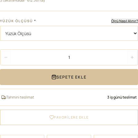
3 taksite kadar · ₺12.367/ay
YÜZÜK ÖLÇÜSÜ
*
Ölçü Nasıl Alınır?
Adet
1
SEPETE EKLE
Tahmini teslimat
3 iş günü teslimat
FAVORİLERE EKLE