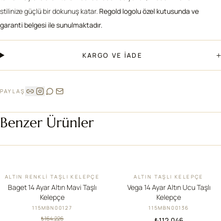
stilinize güçlü bir dokunuş katar.
Regold logolu özel kutusunda ve
garanti belgesi ile sunulmaktadır.
+
KARGO VE İADE
PAYLAŞ
Benzer Ürünler
ALTIN RENKLI TAŞLI KELEPÇE
ALTIN TAŞLI KELEPÇE
İNDIRIM
YENI
Baget 14 Ayar Altın Mavi Taşlı
Vega 14 Ayar Altın Ucu Taşlı
Kelepçe
Kelepçe
115MBN00127
115MBN00136
₺164.226
₺112.046