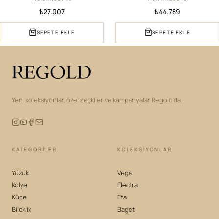
₺27.007
₺44.789
SEPETE EKLE
SEPETE EKLE
Yeni koleksiyonlar, özel seçkiler ve kampanyalar Regold'da.
KATEGORILER
KOLEKSIYONLAR
Yüzük
Vega
Kolye
Electra
Küpe
Eta
Bileklik
Baget