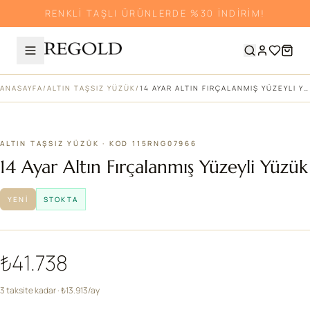
RENKLİ TAŞLI ÜRÜNLERDE %30 İNDİRİM!
ANASAYFA
/
ALTIN TAŞSIZ YÜZÜK
/
14 AYAR ALTIN FIRÇALANMIŞ YÜZEYLI YÜZÜK
ALTIN TAŞSIZ YÜZÜK · KOD 115RNG07966
14 Ayar Altın Fırçalanmış Yüzeyli Yüzük
YENI
STOKTA
₺41.738
3 taksite kadar · ₺13.913/ay