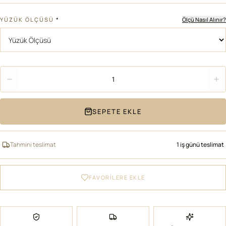
YÜZÜK ÖLÇÜSÜ
*
Ölçü Nasıl Alınır?
Adet
1
SEPETE EKLE
Tahmini teslimat
1 iş günü teslimat
FAVORİLERE EKLE