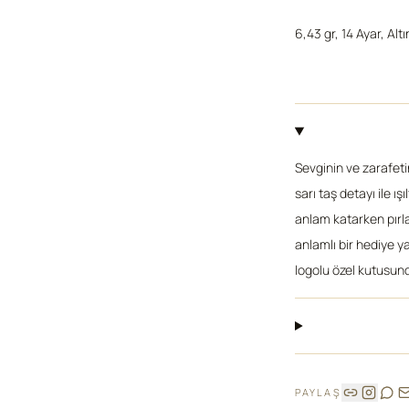
6,43 gr, 14 Ayar, Altı
Sevginin ve zarafeti
sarı taş detayı ile ış
anlam katarken pırlant
anlamlı bir hediye y
logolu özel kutusund
PAYLAŞ