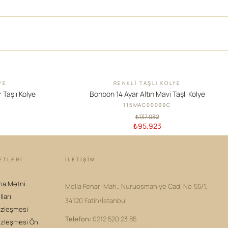
YE
RENKLI TAŞLI KOLYE
İNDIRIM
 Taşlı Kolye
Bonbon 14 Ayar Altın Mavi Taşlı Kolye
115MAC00099C
₺137.032
₺95.923
ETLERİ
İLETIŞIM
ma Metni
Molla Fenari Mah., Nuruosmaniye Cad. No:55/1,
lları
34120 Fatih/İstanbul
özleşmesi
Telefon
:
0212 520 23 85
özleşmesi Ön