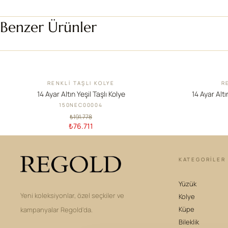
Benzer Ürünler
RENKLI TAŞLI KOLYE
R
İNDIRIM
İNDIRIM
14 Ayar Altın Yeşil Taşlı Kolye
14 Ayar Altı
150NEC00004
₺191.778
₺76.711
KATEGORILER
Yüzük
Yeni koleksiyonlar, özel seçkiler ve
Kolye
Küpe
kampanyalar Regold'da.
Bileklik