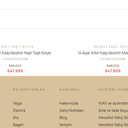
ENKLI TAŞLI KOLYE
RENKLI TAŞLI KOL
İNDIRIM
n Kalp Kesimli Yeşil Taşlı Kolye
14 Ayar Altın Kalp Kesimli Mor
115MAC00089B
115MAC00089A
₺68.570
₺68.570
₺47.999
₺47.999
KOLEKSIYONLAR
KURUMSAL
MÜŞTERİ HİZM
Vega
Hakkımızda
KVKK ve Aydınlat
Electra
Satış Noktaları
İptal ve İade Koşu
Eta
Blog
Mesafeli Satış S
Baget
İletişim
Mesafeli Satış S