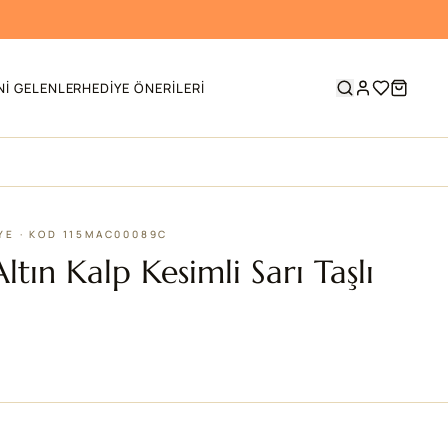
NI GELENLER
HEDIYE ÖNERILERI
LYE · KOD 115MAC00089C
ltın Kalp Kesimli Sarı Taşlı