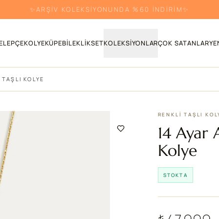
RENKLİ TAŞLI ÜRÜNLERDE %30 İNDİRİM!
ELEPÇE
KOLYE
KÜPE
BILEKLIK
SET
KOLEKSIYONLAR
ÇOK SATANLAR
YE
I TAŞLI KOLYE
RENKLI TAŞLI KO
14 Ayar A
Kolye
STOKTA