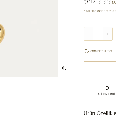
₺47.999
₺
3 taksite kadar · ₺16.0
Adet
1
Tahmini teslimat
Kalite Kontroll
Ürün Özellikle