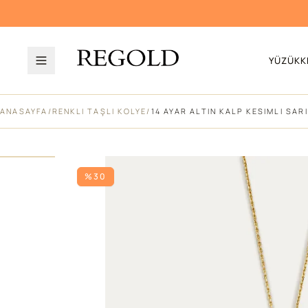
YÜZÜK
K
ANASAYFA
/
RENKLI TAŞLI KOLYE
/
14 AYAR ALTIN KALP KESIMLI SAR
%30