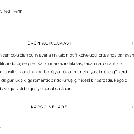
n, Yeşil Renk
+
ÜRÜN AÇIKLAMASI
n sembolü olan bu 14 ayar altın kalp motifli kolye ucu, ortasında parlayan
ıltılı bir duruş sergiler. Kalbin merkezindeki taş, tasarıma romantik bir
a ışıltısını andıran parlaklığıyla göz alıcı bir etki yaratır. özel günlerde
a da günlük şıklığa romantik bir dokunuş için ideal bir parçadır. Regold
a ve garanti belgesiyle sunulmaktadır.
+
KARGO VE İADE