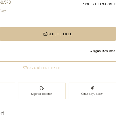
68.570
₺20.571 TASARRUF
00/ay
SEPETE EKLE
3 iş günü teslimat
FAVORİLERE EKLE
ü
Sigortalı Teslimat
Ömür Boyu Bakım
ri