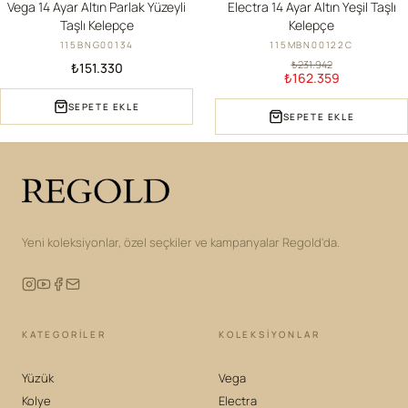
Vega 14 Ayar Altın Parlak Yüzeyli
Electra 14 Ayar Altın Yeşil Taşlı
Taşlı Kelepçe
Kelepçe
115BNG00134
115MBN00122C
₺231.942
₺151.330
₺162.359
SEPETE EKLE
SEPETE EKLE
Yeni koleksiyonlar, özel seçkiler ve kampanyalar Regold'da.
KATEGORILER
KOLEKSIYONLAR
Yüzük
Vega
Kolye
Electra