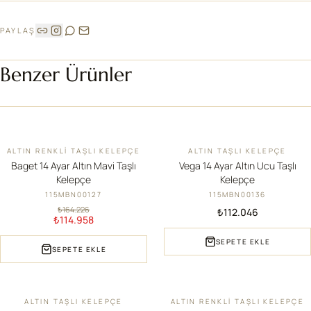
PAYLAŞ
Benzer Ürünler
ALTIN RENKLI TAŞLI KELEPÇE
ALTIN TAŞLI KELEPÇE
İNDIRIM
YENI
Baget 14 Ayar Altın Mavi Taşlı
Vega 14 Ayar Altın Ucu Taşlı
Kelepçe
Kelepçe
115MBN00127
115MBN00136
₺164.226
₺112.046
₺114.958
SEPETE EKLE
SEPETE EKLE
ALTIN TAŞLI KELEPÇE
ALTIN RENKLI TAŞLI KELEPÇE
YENI
İNDIRIM