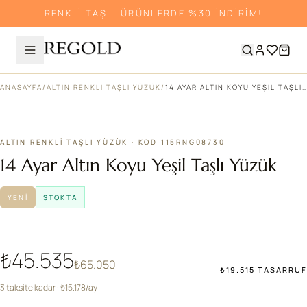
RENKLİ TAŞLI ÜRÜNLERDE %30 İNDİRİM!
ANASAYFA
/
ALTIN RENKLI TAŞLI YÜZÜK
/
14 AYAR ALTIN KOYU YEŞIL TAŞLI YÜZÜK
%30
ALTIN RENKLI TAŞLI YÜZÜK · KOD 115RNG08730
14 Ayar Altın Koyu Yeşil Taşlı Yüzük
YENI
STOKTA
₺45.535
₺65.050
₺19.515 TASARRUF
3 taksite kadar · ₺15.178/ay