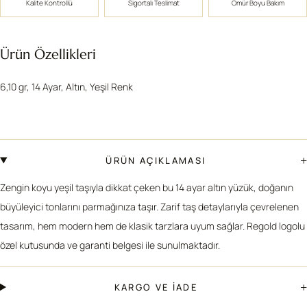
Kalite Kontrollü
Sigortalı Teslimat
Ömür Boyu Bakım
Ürün Özellikleri
6,10 gr, 14 Ayar, Altın, Yeşil Renk
+
ÜRÜN AÇIKLAMASI
Zengin koyu yeşil taşıyla dikkat çeken bu 14 ayar altın yüzük, doğanın
büyüleyici tonlarını parmağınıza taşır. Zarif taş detaylarıyla çevrelenen
tasarım, hem modern hem de klasik tarzlara uyum sağlar. Regold logolu
özel kutusunda ve garanti belgesi ile sunulmaktadır.
+
KARGO VE İADE