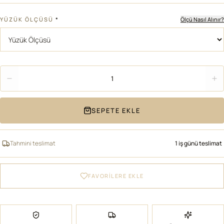
YÜZÜK ÖLÇÜSÜ
*
Ölçü Nasıl Alınır?
Adet
1
SEPETE EKLE
Tahmini teslimat
1 iş günü teslimat
FAVORİLERE EKLE