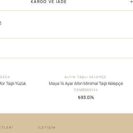
+
KARGO VE İADE
YÜZÜK
ALTIN TAŞLI KELEPÇE
YENI
Mor Taşlı Yüzük
Maya 14 Ayar Altın Minimal Taşlı Kelepçe
115MBN00144
₺93.074
ETLERİ
İLETIŞIM