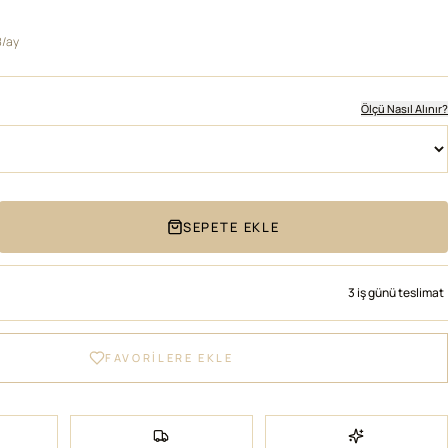
8/ay
Ölçü Nasıl Alınır?
SEPETE EKLE
3 iş günü teslimat
FAVORİLERE EKLE