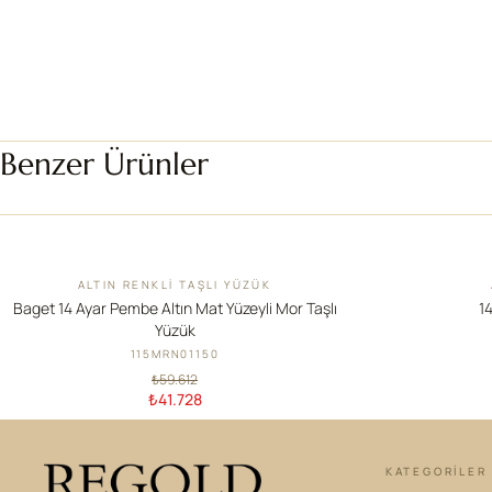
Benzer Ürünler
ALTIN RENKLI TAŞLI YÜZÜK
İNDIRIM
YENI
Baget 14 Ayar Pembe Altın Mat Yüzeyli Mor Taşlı
14
Yüzük
115MRN01150
₺59.612
₺41.728
KATEGORILER