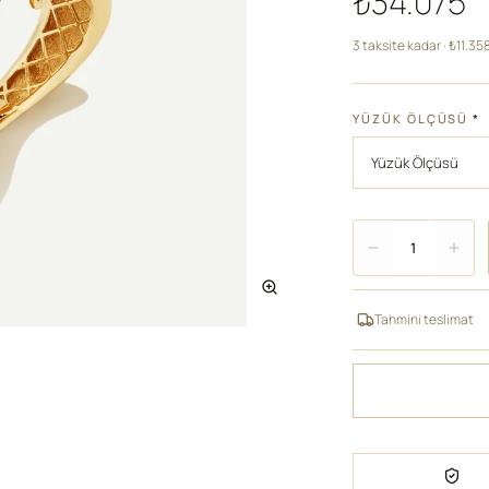
₺34.075
3 taksite kadar · ₺11.35
YÜZÜK ÖLÇÜSÜ
*
Adet
1
Tahmini teslimat