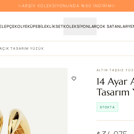
✨ARŞİV KOLEKSİYONUNDA %60 İNDİRİM✨
ELEPÇE
KOLYE
KÜPE
BILEKLIK
SET
KOLEKSIYONLAR
ÇOK SATANLAR
YE
 AÇIK TASARIM YÜZÜK
ALTIN TAŞSIZ YÜ
14 Ayar 
Tasarım
STOKTA