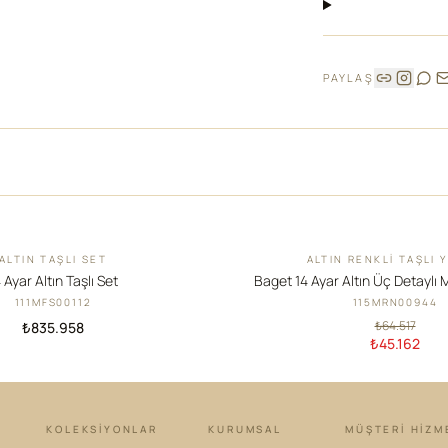
PAYLAŞ
ALTIN TAŞLI SET
ALTIN RENKLI TAŞLI 
İNDIRIM
 Ayar Altın Taşlı Set
Baget 14 Ayar Altın Üç Detaylı 
111MFS00112
115MRN00944
₺64.517
₺835.958
₺45.162
KOLEKSIYONLAR
KURUMSAL
MÜŞTERİ HİZM