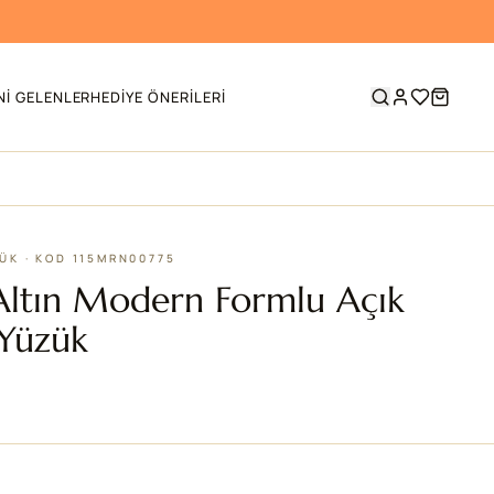
NI GELENLER
HEDIYE ÖNERILERI
ZÜK · KOD 115MRN00775
Altın Modern Formlu Açık
 Yüzük