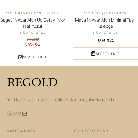
ALTIN RENKLI TAŞLI YÜZÜK
ALTIN TAŞLI KELEPÇE
İNDIRIM
YENI
Baget 14 Ayar Altın Üç Detaylı Mor
Maya 14 Ayar Altın Minimal Taşlı
Taşlı Yüzük
Kelepçe
115MRN00944
115MBN00144
₺64.517
₺93.074
₺45.162
SEPETE EKLE
SEPETE EKLE
Yeni koleksiyonlar, özel seçkiler ve kampanyalar Regold'da.
KATEGORILER
KOLEKSIYONLAR