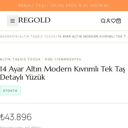
RENKLİ TAŞLI ÜRÜNLERDE %30 İNDİRİM!
ANASAYFA
/
ALTIN TAŞSIZ YÜZÜK
/
14 AYAR ALTIN MODERN KIVRIMLI TEK TAŞ DETAYLI YÜZÜK
ALTIN TAŞSIZ YÜZÜK · KOD 115MRN00754
14 Ayar Altın Modern Kıvrımlı Tek Taş
Detaylı Yüzük
STOKTA
₺43.896