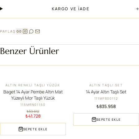
+
KARGO VE İADE
PAYLAŞ
Benzer Ürünler
ALTIN RENKLI TAŞLI YÜZÜK
ALTIN TAŞLI SET
İNDIRIM
YENI
Baget 14 Ayar Pembe Altın Mat
14 Ayar Altın Taşlı Set
Yüzeyli Mor Taşlı Yüzük
111MFS00112
115MRN01150
₺835.958
₺59.612
₺41.728
SEPETE EKLE
SEPETE EKLE