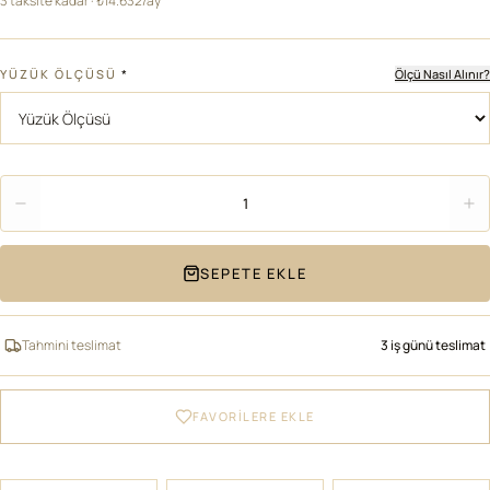
3 taksite kadar · ₺14.632/ay
YÜZÜK ÖLÇÜSÜ
*
Ölçü Nasıl Alınır?
Adet
1
SEPETE EKLE
Tahmini teslimat
3 iş günü teslimat
FAVORİLERE EKLE