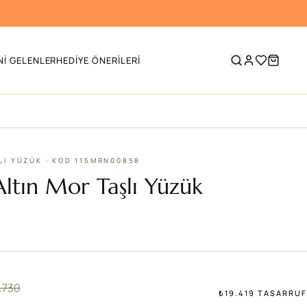
NI GELENLER
HEDIYE ÖNERILERI
ŞLI YÜZÜK · KOD 115MRN00858
Altın Mor Taşlı Yüzük
.730
₺19.419 TASARRUF