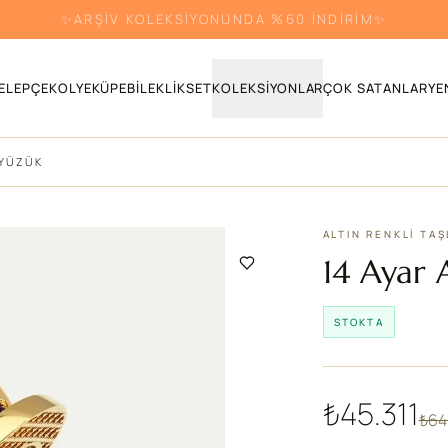
RENKLİ TAŞLI ÜRÜNLERDE %30 İNDİRİM!
ELEPÇE
KOLYE
KÜPE
BILEKLIK
SET
KOLEKSIYONLAR
ÇOK SATANLAR
YE
 YÜZÜK
ALTIN RENKLI TA
14 Ayar 
STOKTA
₺45.311
₺64