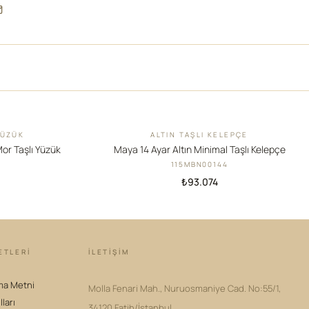
YÜZÜK
ALTIN TAŞLI KELEPÇE
YENI
Mor Taşlı Yüzük
Maya 14 Ayar Altın Minimal Taşlı Kelepçe
115MBN00144
₺93.074
ETLERİ
İLETIŞIM
ma Metni
Molla Fenari Mah., Nuruosmaniye Cad. No:55/1,
lları
34120 Fatih/İstanbul