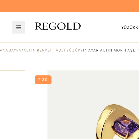
YÜZÜK
K
ANASAYFA
/
ALTIN RENKLI TAŞLI YÜZÜK
/
14 AYAR ALTIN MOR TAŞLI
%30