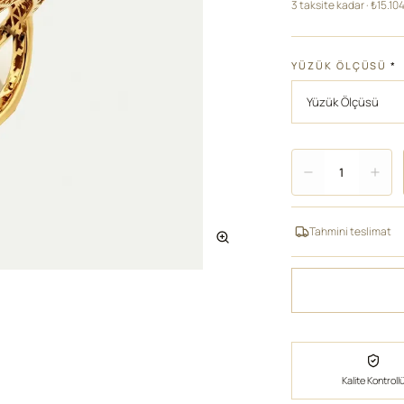
3 taksite kadar · ₺15.10
YÜZÜK ÖLÇÜSÜ
*
Adet
1
Tahmini teslimat
Kalite Kontroll