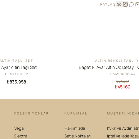
PAYLAŞ
ALTIN TAŞLI SET
ALTIN RENKLI TAŞLI 
İNDIRIM
 Ayar Altın Taşlı Set
Baget 14 Ayar Altın Üç Detaylı 
111MFS00112
115MRN00944
₺64.517
₺835.958
₺45.162
KOLEKSIYONLAR
KURUMSAL
MÜŞTERİ HİZM
Vega
Hakkımızda
KVKK ve Aydınlat
Electra
Satış Noktaları
İptal ve İade Koşu