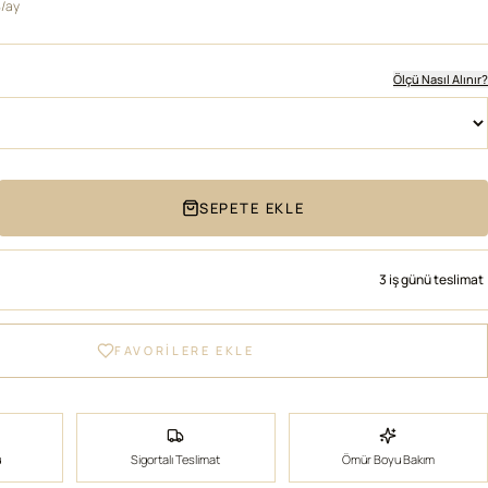
4/ay
Ölçü Nasıl Alınır?
SEPETE EKLE
3 iş günü teslimat
FAVORİLERE EKLE
ü
Sigortalı Teslimat
Ömür Boyu Bakım