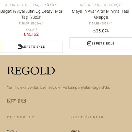
ALTIN RENKLI TAŞLI YÜZÜK
ALTIN TAŞLI KELEPÇE
İNDIRIM
YENI
Baget 14 Ayar Altın Üç Detaylı Mor
Maya 14 Ayar Altın Minimal Taşlı
Taşlı Yüzük
Kelepçe
115MRN00944
115MBN00144
₺64.517
₺93.074
₺45.162
SEPETE EKLE
SEPETE EKLE
Yeni koleksiyonlar, özel seçkiler ve kampanyalar Regold'da.
KATEGORILER
KOLEKSIYONLAR
Yüzük
Vega