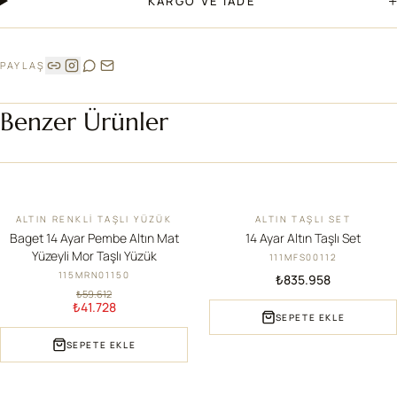
+
KARGO VE İADE
PAYLAŞ
Benzer Ürünler
ALTIN RENKLI TAŞLI YÜZÜK
ALTIN TAŞLI SET
İNDIRIM
YENI
Baget 14 Ayar Pembe Altın Mat
14 Ayar Altın Taşlı Set
Yüzeyli Mor Taşlı Yüzük
111MFS00112
115MRN01150
₺835.958
₺59.612
₺41.728
SEPETE EKLE
SEPETE EKLE