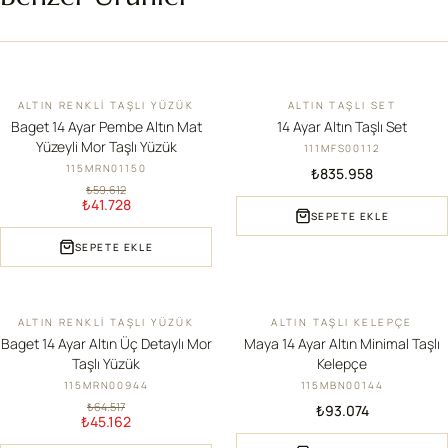
ALTIN RENKLI TAŞLI YÜZÜK
ALTIN TAŞLI SET
İNDIRIM
YENI
Baget 14 Ayar Pembe Altın Mat
14 Ayar Altın Taşlı Set
Yüzeyli Mor Taşlı Yüzük
111MFS00112
115MRN01150
₺835.958
₺59.612
₺41.728
SEPETE EKLE
SEPETE EKLE
ALTIN RENKLI TAŞLI YÜZÜK
ALTIN TAŞLI KELEPÇE
İNDIRIM
YENI
Baget 14 Ayar Altın Üç Detaylı Mor
Maya 14 Ayar Altın Minimal Taşlı
Taşlı Yüzük
Kelepçe
115MRN00944
115MBN00144
₺64.517
₺93.074
₺45.162