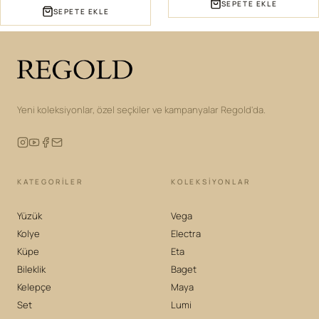
SEPETE EKLE
SEPETE EKLE
Yeni koleksiyonlar, özel seçkiler ve kampanyalar Regold'da.
KATEGORILER
KOLEKSIYONLAR
Yüzük
Vega
Kolye
Electra
Küpe
Eta
Bileklik
Baget
Kelepçe
Maya
Set
Lumi