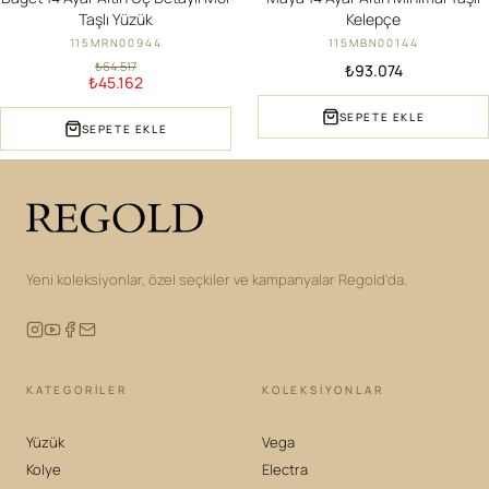
Taşlı Yüzük
Kelepçe
115MRN00944
115MBN00144
₺64.517
₺93.074
₺45.162
SEPETE EKLE
SEPETE EKLE
Yeni koleksiyonlar, özel seçkiler ve kampanyalar Regold'da.
KATEGORILER
KOLEKSIYONLAR
Yüzük
Vega
Kolye
Electra