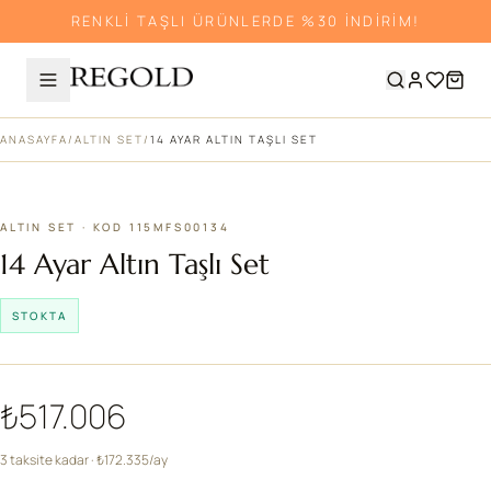
RENKLİ TAŞLI ÜRÜNLERDE %30 İNDİRİM!
ANASAYFA
/
ALTIN SET
/
14 AYAR ALTIN TAŞLI SET
ALTIN SET · KOD 115MFS00134
14 Ayar Altın Taşlı Set
STOKTA
₺517.006
3 taksite kadar · ₺172.335/ay