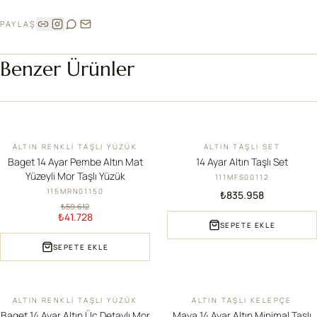
PAYLAŞ
Benzer Ürünler
ALTIN RENKLI TAŞLI YÜZÜK
ALTIN TAŞLI SET
İNDIRIM
YENI
Baget 14 Ayar Pembe Altın Mat
14 Ayar Altın Taşlı Set
Yüzeyli Mor Taşlı Yüzük
111MFS00112
115MRN01150
₺835.958
₺59.612
₺41.728
SEPETE EKLE
SEPETE EKLE
ALTIN RENKLI TAŞLI YÜZÜK
ALTIN TAŞLI KELEPÇE
İNDIRIM
YENI
Baget 14 Ayar Altın Üç Detaylı Mor
Maya 14 Ayar Altın Minimal Taşlı