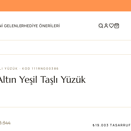
NI GELENLER
HEDIYE ÖNERILERI
LI YÜZÜK · KOD 111RNG00386
ltın Yeşil Taşlı Yüzük
3.344
₺19.003 TASARRUF