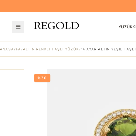
YÜZÜK
K
ANASAYFA
/
ALTIN RENKLI TAŞLI YÜZÜK
/
14 AYAR ALTIN YEŞIL TAŞL
%30