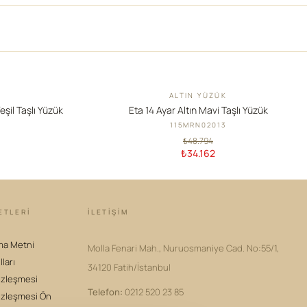
ALTIN YÜZÜK
İNDIRIM
eşil Taşlı Yüzük
Eta 14 Ayar Altın Mavi Taşlı Yüzük
115MRN02013
₺48.794
₺34.162
ETLERİ
İLETIŞIM
ma Metni
Molla Fenari Mah., Nuruosmaniye Cad. No:55/1,
lları
34120 Fatih/İstanbul
özleşmesi
Telefon
:
0212 520 23 85
özleşmesi Ön