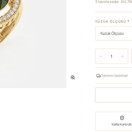
3 taksite kadar · ₺14.78
YÜZÜK ÖLÇÜSÜ
*
Adet
1
Tahmini teslimat
Kalite Kontroll