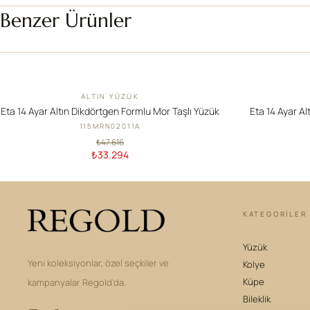
Benzer Ürünler
ALTIN YÜZÜK
İNDIRIM
İNDIRIM
Eta 14 Ayar Altın Dikdörtgen Formlu Mor Taşlı Yüzük
Eta 14 Ayar Al
115MRN02011A
₺47.616
₺33.294
KATEGORILER
Yüzük
Yeni koleksiyonlar, özel seçkiler ve
Kolye
Küpe
kampanyalar Regold'da.
Bileklik