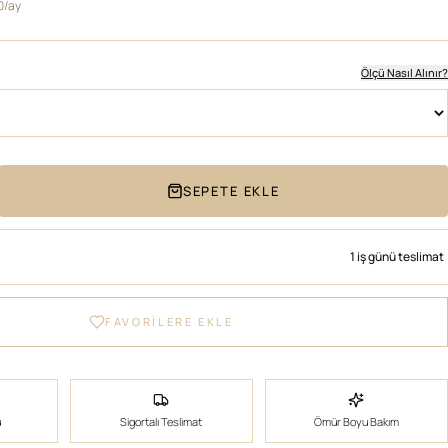
0/ay
Ölçü Nasıl Alınır?
SEPETE EKLE
1 iş günü teslimat
FAVORİLERE EKLE
ü
Sigortalı Teslimat
Ömür Boyu Bakım