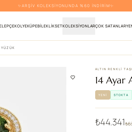
✨ARŞİV KOLEKSİYONUNDA %60 İNDİRİM✨
ELEPÇE
KOLYE
KÜPE
BILEKLIK
SET
KOLEKSIYONLAR
ÇOK SATANLAR
YE
I YÜZÜK
ALTIN RENKLI TAŞ
14 Ayar A
YENI
STOKTA
₺44.341
₺6