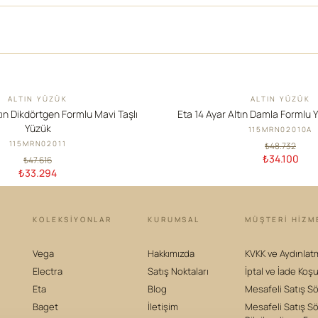
ALTIN YÜZÜK
ALTIN YÜZÜK
İNDIRIM
tın Dikdörtgen Formlu Mavi Taşlı
Eta 14 Ayar Altın Damla Formlu Y
Yüzük
115MRN02010A
115MRN02011
₺48.732
₺34.100
₺47.616
₺33.294
KOLEKSIYONLAR
KURUMSAL
MÜŞTERİ HİZM
Vega
Hakkımızda
KVKK ve Aydınlat
Electra
Satış Noktaları
İptal ve İade Koşu
Eta
Blog
Mesafeli Satış S
Baget
İletişim
Mesafeli Satış S