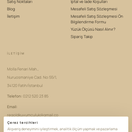
Satış Noktaları
İptal ve İade Koşulları
Blog
Mesafeli Satış Sözleşmesi
İletişim
Mesafeli Satış Sözleşmesi Ön
Bilgilendirme Formu
Yüzük Ölçüsü Nasıl Alınır?
Sipariş Takip
İLETIŞIM
Molla Fenari Mah.,
Nuruosmaniye Cad. No:55/1,
34120 Fatih/İstanbul
Telefon
:
0212 520 23 85
Email
:
regoldkuyumculuk@gmail.co
Çerez tercihleri
m
Alışveriş deneyimini iyileştirmek, analitik ölçüm yapmak ve pazarlama