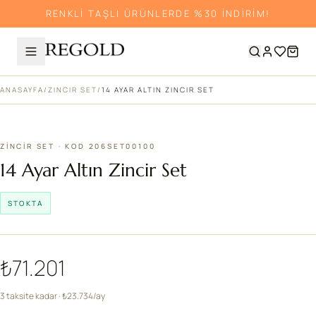
RENKLİ TAŞLI ÜRÜNLERDE %30 İNDİRİM!
ANASAYFA
/
ZINCIR SET
/
14 AYAR ALTIN ZINCIR SET
ZINCIR SET · KOD 206SET00100
14 Ayar Altın Zincir Set
STOKTA
₺71.201
3 taksite kadar · ₺23.734/ay