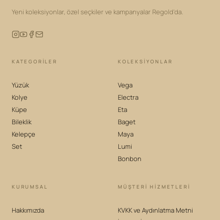
Yeni koleksiyonlar, özel seçkiler ve kampanyalar Regold'da.
KATEGORILER
KOLEKSIYONLAR
Yüzük
Vega
Kolye
Electra
Küpe
Eta
Bileklik
Baget
Kelepçe
Maya
Set
Lumi
Bonbon
KURUMSAL
MÜŞTERİ HİZMETLERİ
Hakkımızda
KVKK ve Aydınlatma Metni