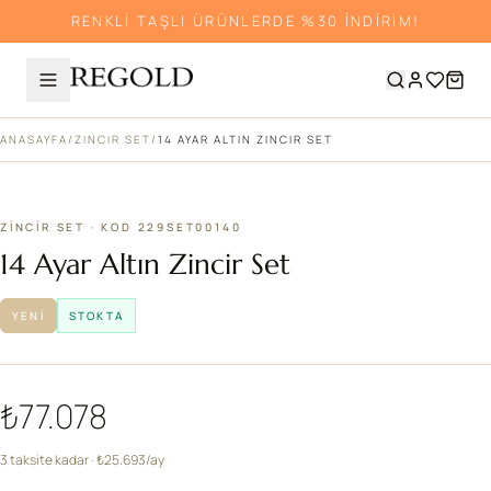
RENKLİ TAŞLI ÜRÜNLERDE %30 İNDİRİM!
ANASAYFA
/
ZINCIR SET
/
14 AYAR ALTIN ZINCIR SET
ZINCIR SET · KOD 229SET00140
14 Ayar Altın Zincir Set
YENI
STOKTA
₺77.078
3 taksite kadar · ₺25.693/ay