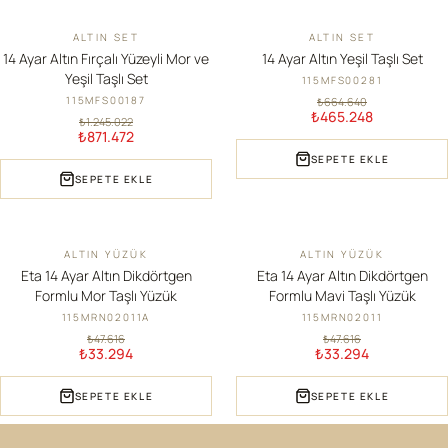
ALTIN SET
ALTIN SET
İNDIRIM
İNDIRIM
14 Ayar Altın Fırçalı Yüzeyli Mor ve
14 Ayar Altın Yeşil Taşlı Set
Yeşil Taşlı Set
115MFS00281
115MFS00187
₺664.640
₺465.248
₺1.245.022
₺871.472
SEPETE EKLE
SEPETE EKLE
ALTIN YÜZÜK
ALTIN YÜZÜK
İNDIRIM
İNDIRIM
Eta 14 Ayar Altın Dikdörtgen
Eta 14 Ayar Altın Dikdörtgen
Formlu Mor Taşlı Yüzük
Formlu Mavi Taşlı Yüzük
115MRN02011A
115MRN02011
₺47.616
₺47.616
₺33.294
₺33.294
SEPETE EKLE
SEPETE EKLE