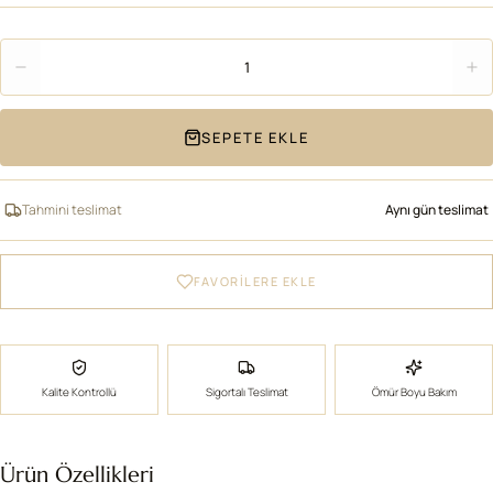
Adet
1
SEPETE EKLE
Tahmini teslimat
Aynı gün teslimat
FAVORİLERE EKLE
Kalite Kontrollü
Sigortalı Teslimat
Ömür Boyu Bakım
Ürün Özellikleri