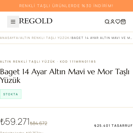
RENKLİ TAŞLI ÜRÜNLERDE %30 İNDİRİM!
ANASAYFA
/
ALTIN RENKLI TAŞLI YÜZÜK
/
BAGET 14 AYAR ALTIN MAVI VE MOR TAŞLI YÜZÜK
%30
ALTIN RENKLI TAŞLI YÜZÜK · KOD 111MRN01185
Baget 14 Ayar Altın Mavi ve Mor Taşlı
Yüzük
STOKTA
₺59.271
₺84.672
₺25.401 TASARRUF