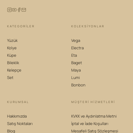
KATEGORILER
KOLEKSIYONLAR
Yüzük
Vega
Kolye
Electra
Küpe
Eta
Bileklik
Baget
Kelepçe
Maya
Set
Lumi
Bonbon
KURUMSAL
MÜŞTERİ HİZMETLERİ
Hakkımızda
KVKK ve Aydınlatma Metni
Satış Noktaları
İptal ve İade Koşulları
Blog
Mesafeli Satış Sözleşmesi