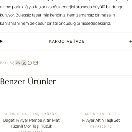
altının parlaklığıyla taşların soğuk enerjisi arasında büyülü bir denge
kuruyor. Bu eşsiz tasarımla kendinizi hem zamansız bir masalın
kahramanı hem de cesur bir stil öncüsü gibi hissedeceksiniz.
+
KARGO VE İADE
PAYLAŞ
Benzer Ürünler
ALTIN RENKLI TAŞLI YÜZÜK
ALTIN TAŞLI SET
İNDIRIM
YENI
Baget 14 Ayar Pembe Altın Mat
14 Ayar Altın Taşlı Set
Yüzeyli Mor Taşlı Yüzük
111MFS00112