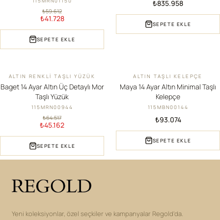
115MRN01150
₺835.958
₺59.612
₺41.728
SEPETE EKLE
SEPETE EKLE
ALTIN RENKLI TAŞLI YÜZÜK
ALTIN TAŞLI KELEPÇE
İNDIRIM
YENI
Baget 14 Ayar Altın Üç Detaylı Mor
Maya 14 Ayar Altın Minimal Taşlı
Taşlı Yüzük
Kelepçe
115MRN00944
115MBN00144
₺64.517
₺93.074
₺45.162
SEPETE EKLE
SEPETE EKLE
Yeni koleksiyonlar, özel seçkiler ve kampanyalar Regold'da.