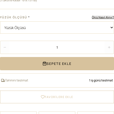
3 taksite kadar · ₺19.757/ay
YÜZÜK ÖLÇÜSÜ
*
Ölçü Nasıl Alınır?
Adet
1
SEPETE EKLE
Tahmini teslimat
1 iş günü teslimat
FAVORİLERE EKLE