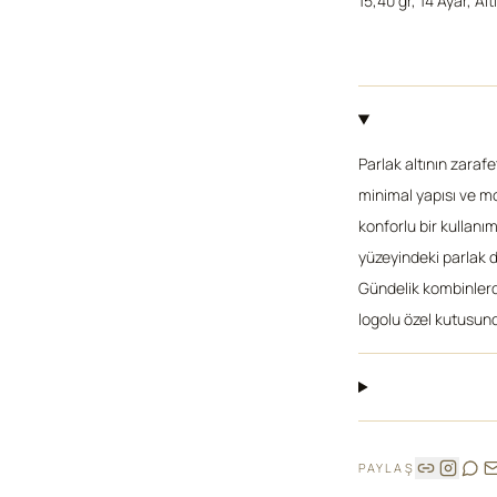
15,40 gr, 14 Ayar, Alt
Parlak altının zaraf
minimal yapısı ve mo
konforlu bir kullanım 
yüzeyindeki parlak d
Gündelik kombinlerde
logolu özel kutusund
PAYLAŞ