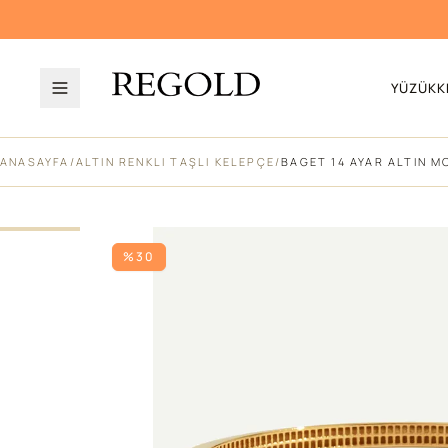
YÜZÜK
K
ANASAYFA
/
ALTIN RENKLI TAŞLI KELEPÇE
/
BAGET 14 AYAR ALTIN M
%30