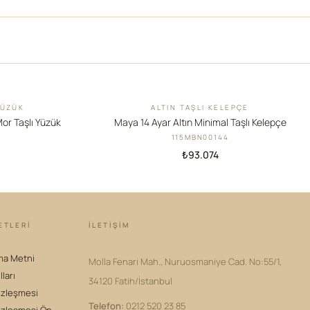
YÜZÜK
ALTIN TAŞLI KELEPÇE
YENI
Mor Taşlı Yüzük
Maya 14 Ayar Altın Minimal Taşlı Kelepçe
115MBN00144
₺93.074
ETLERİ
İLETIŞIM
ma Metni
Molla Fenari Mah., Nuruosmaniye Cad. No:55/1,
lları
34120 Fatih/İstanbul
özleşmesi
Telefon
:
0212 520 23 85