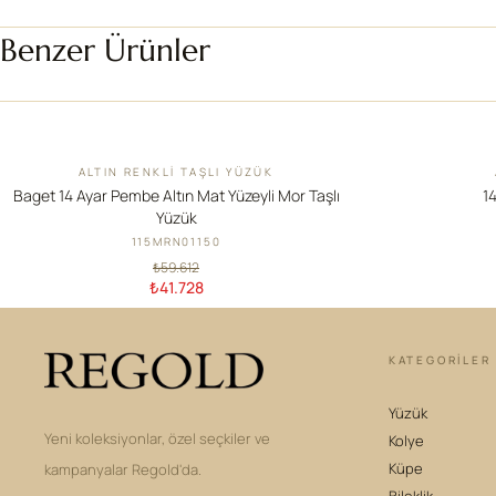
Benzer Ürünler
ALTIN RENKLI TAŞLI YÜZÜK
İNDIRIM
YENI
Baget 14 Ayar Pembe Altın Mat Yüzeyli Mor Taşlı
14
Yüzük
115MRN01150
₺59.612
₺41.728
KATEGORILER
Yüzük
Yeni koleksiyonlar, özel seçkiler ve
Kolye
Küpe
kampanyalar Regold'da.