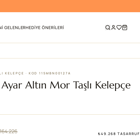
NI GELENLER
HEDIYE ÖNERILERI
LI KELEPÇE · KOD 115MBN00127A
 Ayar Altın Mor Taşlı Kelepçe
164.226
₺49.268 TASARRUF