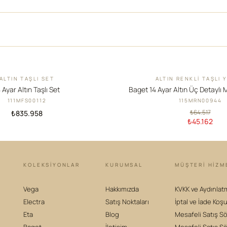
ALTIN TAŞLI SET
ALTIN RENKLI TAŞLI 
İNDIRIM
 Ayar Altın Taşlı Set
Baget 14 Ayar Altın Üç Detaylı 
111MFS00112
115MRN00944
₺64.517
₺835.958
₺45.162
KOLEKSIYONLAR
KURUMSAL
MÜŞTERİ HİZM
Vega
Hakkımızda
KVKK ve Aydınlat
Electra
Satış Noktaları
İptal ve İade Koşu
Eta
Blog
Mesafeli Satış S