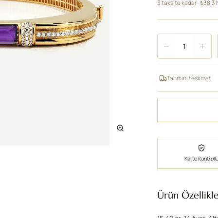
3 taksite kadar · ₺38.3
Adet
1
Tahmini teslimat
Kalite Kontroll
Ürün Özellikle