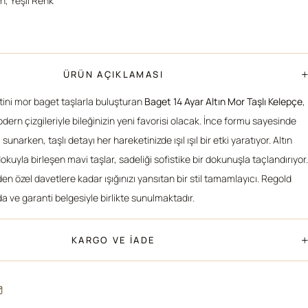
ın, Yeşil Renk
+
ÜRÜN AÇIKLAMASI
etini mor baget taşlarla buluşturan
Baget 14 Ayar Altın Mor Taşlı Kelepçe
,
dern çizgileriyle bileğinizin yeni favorisi olacak. İnce formu sayesinde
sunarken, taşlı detayı her hareketinizde ışıl ışıl bir etki yaratıyor. Altın
okuyla birleşen mavi taşlar, sadeliği sofistike bir dokunuşla taçlandırıyor.
n özel davetlere kadar ışığınızı yansıtan bir stil tamamlayıcı. Regold
a ve garanti belgesiyle birlikte sunulmaktadır.
+
KARGO VE İADE