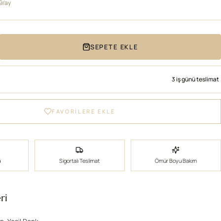
19/ay
SEPETE EKLE
3 iş günü teslimat
FAVORİLERE EKLE
ü
Sigortalı Teslimat
Ömür Boyu Bakım
ri