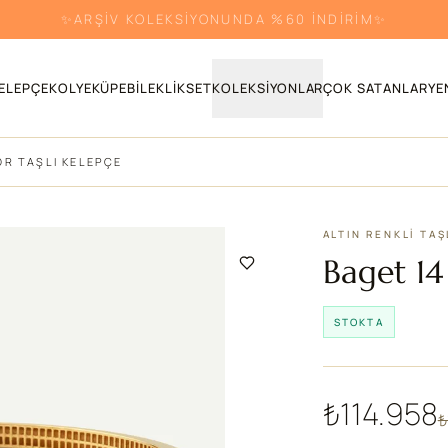
✨ARŞİV KOLEKSİYONUNDA %60 İNDİRİM✨
ELEPÇE
KOLYE
KÜPE
BILEKLIK
SET
KOLEKSIYONLAR
ÇOK SATANLAR
YE
OR TAŞLI KELEPÇE
ALTIN RENKLI TAŞ
Baget 14
STOKTA
₺114.958
₺