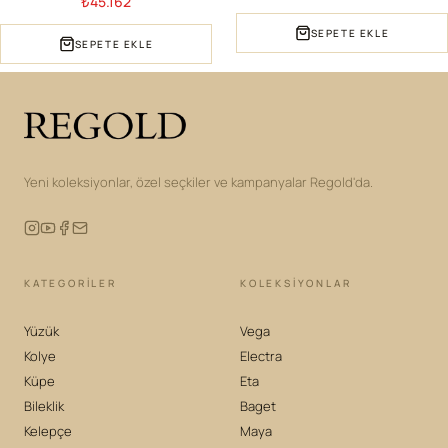
₺45.162
SEPETE EKLE
SEPETE EKLE
Yeni koleksiyonlar, özel seçkiler ve kampanyalar Regold'da.
KATEGORILER
KOLEKSIYONLAR
Yüzük
Vega
Kolye
Electra
Küpe
Eta
Bileklik
Baget
Kelepçe
Maya