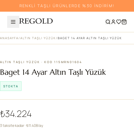
RENKLİ TAŞLI ÜRÜNLERDE %30 İNDİRİM!
ANASAYFA
/
ALTIN TAŞLI YÜZÜK
/
BAGET 14 AYAR ALTIN TAŞLI YÜZÜK
ALTIN TAŞLI YÜZÜK · KOD 115MRN01604
Baget 14 Ayar Altın Taşlı Yüzük
STOKTA
₺34.224
3 taksite kadar · ₺11.408/ay