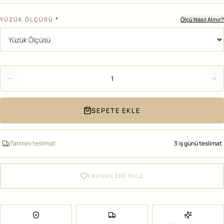
YÜZÜK ÖLÇÜSÜ
*
Ölçü Nasıl Alınır?
Adet
1
SEPETE EKLE
Tahmini teslimat
3 iş günü teslimat
FAVORİLERE EKLE