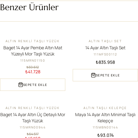
Benzer Ürünler
ALTIN RENKLI TAŞLI YÜZÜK
ALTIN TAŞLI SET
İNDIRIM
YENI
Baget 14 Ayar Pembe Altın Mat
14 Ayar Altın Taşlı Set
Yüzeyli Mor Taşlı Yüzük
111MFS00112
115MRN01150
₺835.958
₺59.612
₺41.728
SEPETE EKLE
SEPETE EKLE
ALTIN RENKLI TAŞLI YÜZÜK
ALTIN TAŞLI KELEPÇE
İNDIRIM
YENI
Baget 14 Ayar Altın Üç Detaylı Mor
Maya 14 Ayar Altın Minimal Taşlı
Taşlı Yüzük
Kelepçe
115MRN00944
115MBN00144
₺64.517
₺93.074