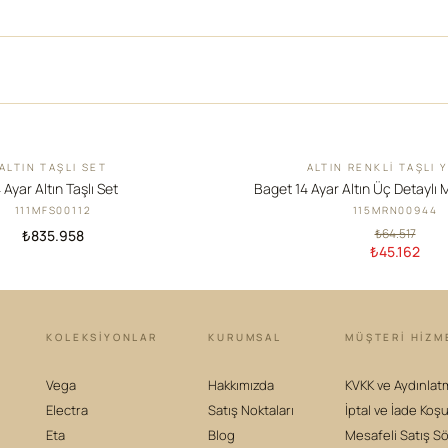
ALTIN TAŞLI SET
ALTIN RENKLI TAŞLI 
İNDIRIM
 Ayar Altın Taşlı Set
Baget 14 Ayar Altın Üç Detaylı 
111MFS00112
115MRN00944
₺64.517
₺835.958
₺45.162
KOLEKSIYONLAR
KURUMSAL
MÜŞTERİ HİZM
Vega
Hakkımızda
KVKK ve Aydınlat
Electra
Satış Noktaları
İptal ve İade Koşu
Eta
Blog
Mesafeli Satış S