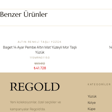
Benzer Ürünler
ALTIN RENKLI TAŞLI YÜZÜK
İNDIRIM
YENI
Baget 14 Ayar Pembe Altın Mat Yüzeyli Mor Taşlı
14
Yüzük
115MRN01150
₺59.612
₺41.728
KATEGORILER
Yüzük
Yeni koleksiyonlar, özel seçkiler ve
Kolye
Küpe
kampanyalar Regold'da.