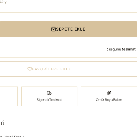
4/ay
SEPETE EKLE
3 iş günü teslimat
FAVORİLERE EKLE
ü
Sigortalı Teslimat
Ömür Boyu Bakım
ri