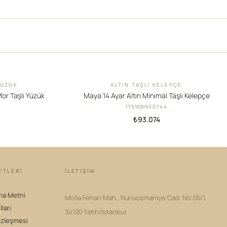
YÜZÜK
ALTIN TAŞLI KELEPÇE
YENI
Mor Taşlı Yüzük
Maya 14 Ayar Altın Minimal Taşlı Kelepçe
115MBN00144
₺93.074
ETLERİ
İLETIŞIM
ma Metni
Molla Fenari Mah., Nuruosmaniye Cad. No:55/1,
lları
34120 Fatih/İstanbul
özleşmesi