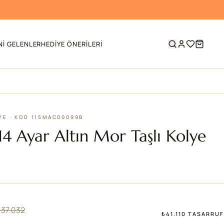
NI GELENLER
HEDIYE ÖNERILERI
LYE · KOD 115MAC00099B
4 Ayar Altın Mor Taşlı Kolye
137.032
₺41.110 TASARRUF