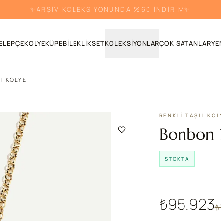
✨ARŞİV KOLEKSİYONUNDA %60 İNDİRİM✨
ELEPÇE
KOLYE
KÜPE
BILEKLIK
SET
KOLEKSIYONLAR
ÇOK SATANLAR
YE
I KOLYE
RENKLI TAŞLI KO
Bonbon 1
STOKTA
₺95.923
₺