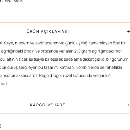
ın, Yeşil Renk
+
ÜRÜN AÇIKLAMASI
şlı Kolye, modern ve zarif tasarımıyla günlük şıklığı tamamlayan özel bir
ağırlığındaki zinciri ve ortasında yer alan 2.18 gram ağırlığındaki mor
cu, altının sıcak ışıltısıyla birleşerek sade ama dikkat çekici bir görünüm
k bir duruş sergileyen bu tasarım, katmanlı kombinlerde de rahatlıkla
ansız bir aksesuardır. Regold logolu özel kutusunda ve garanti
tadır.
+
KARGO VE İADE