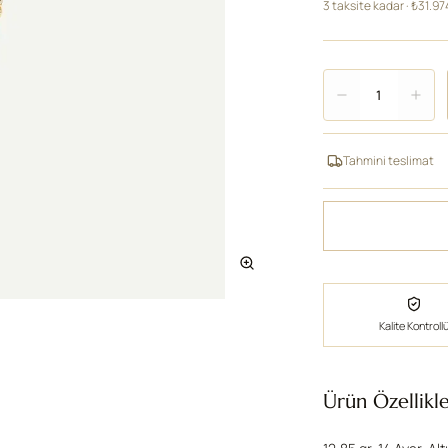
3 taksite kadar · ₺31.97
Adet
1
Tahmini teslimat
Kalite Kontroll
Ürün Özellikle