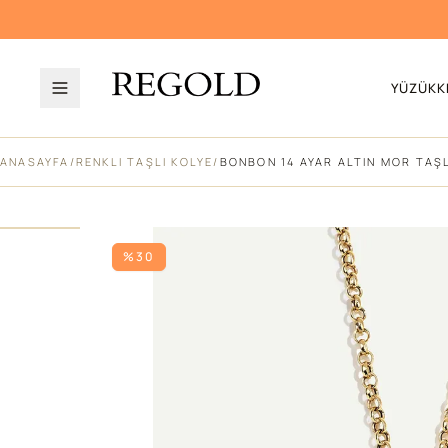
YÜZÜK
K
ANASAYFA
/
RENKLI TAŞLI KOLYE
/
BONBON 14 AYAR ALTIN MOR TAŞL
%30