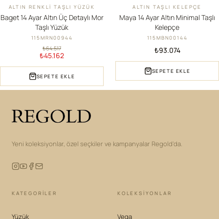
ALTIN RENKLI TAŞLI YÜZÜK
ALTIN TAŞLI KELEPÇE
İNDIRIM
YENI
Baget 14 Ayar Altın Üç Detaylı Mor
Maya 14 Ayar Altın Minimal Taşlı
Taşlı Yüzük
Kelepçe
115MRN00944
115MBN00144
₺64.517
₺93.074
₺45.162
SEPETE EKLE
SEPETE EKLE
Yeni koleksiyonlar, özel seçkiler ve kampanyalar Regold'da.
KATEGORILER
KOLEKSIYONLAR
Yüzük
Vega