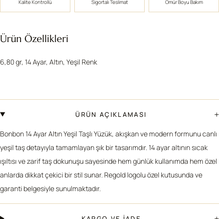
Kalite Kontrollü
Sigortalı Teslimat
Ömür Boyu Bakım
Ürün Özellikleri
6,80 gr, 14 Ayar, Altın, Yeşil Renk
+
ÜRÜN AÇIKLAMASI
Bonbon 14 Ayar Altın Yeşil Taşlı Yüzük, akışkan ve modern formunu canlı
yeşil taş detayıyla tamamlayan şık bir tasarımdır. 14 ayar altının sıcak
ışıltısı ve zarif taş dokunuşu sayesinde hem günlük kullanımda hem özel
anlarda dikkat çekici bir stil sunar. Regold logolu özel kutusunda ve
garanti belgesiyle sunulmaktadır.
+
KARGO VE İADE