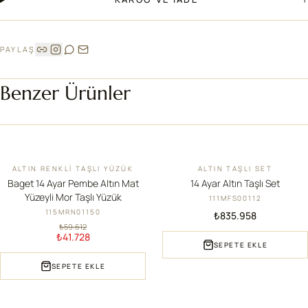
PAYLAŞ
Benzer Ürünler
ALTIN RENKLI TAŞLI YÜZÜK
ALTIN TAŞLI SET
İNDIRIM
YENI
Baget 14 Ayar Pembe Altın Mat
14 Ayar Altın Taşlı Set
Yüzeyli Mor Taşlı Yüzük
111MFS00112
115MRN01150
₺835.958
₺59.612
₺41.728
SEPETE EKLE
SEPETE EKLE