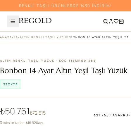
RENKLİ TAŞLI ÜRÜNLERDE %30 İNDİRİM!
ANASAYFA
/
ALTIN RENKLI TAŞLI YÜZÜK
/
BONBON 14 AYAR ALTIN YEŞIL TAŞLI YÜZÜK
%30
ALTIN RENKLI TAŞLI YÜZÜK · KOD 115MRN01385
Bonbon 14 Ayar Altın Yeşil Taşlı Yüzük
STOKTA
₺50.761
₺72.515
₺21.755 TASARRUF
3 taksite kadar · ₺16.920/ay