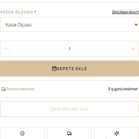
YÜZÜK ÖLÇÜSÜ
*
Ölçü Nasıl Alınır?
Adet
1
SEPETE EKLE
Tahmini teslimat
3 iş günü teslimat
FAVORİLERE EKLE