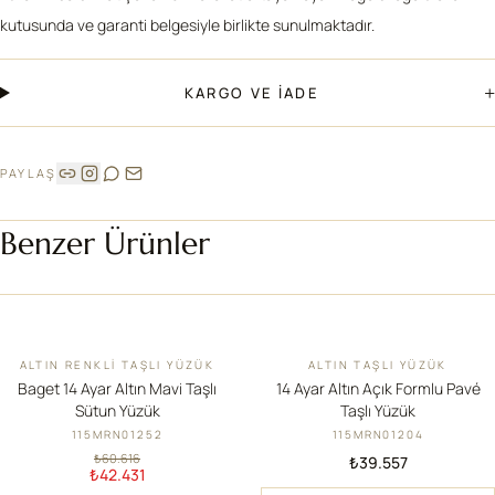
kutusunda ve garanti belgesiyle birlikte sunulmaktadır.
+
KARGO VE İADE
PAYLAŞ
Benzer Ürünler
ALTIN RENKLI TAŞLI YÜZÜK
ALTIN TAŞLI YÜZÜK
İNDIRIM
Baget 14 Ayar Altın Mavi Taşlı
14 Ayar Altın Açık Formlu Pavé
Sütun Yüzük
Taşlı Yüzük
115MRN01252
115MRN01204
₺60.616
₺39.557
₺42.431