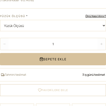
3 taksite kadar · ₺12.140/ay
YÜZÜK ÖLÇÜSÜ
*
Ölçü Nasıl Alınır?
Adet
1
SEPETE EKLE
Tahmini teslimat
3 iş günü teslimat
FAVORİLERE EKLE