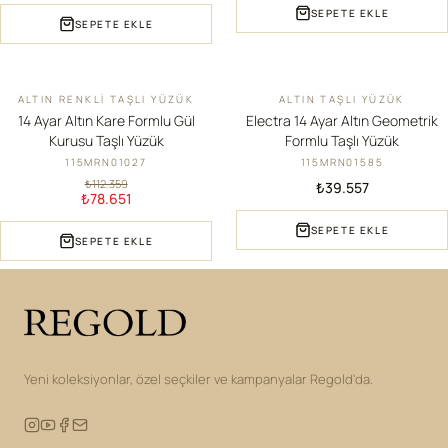
SEPETE EKLE
SEPETE EKLE
ALTIN RENKLI TAŞLI YÜZÜK
ALTIN TAŞLI YÜZÜK
İNDIRIM
14 Ayar Altın Kare Formlu Gül
Electra 14 Ayar Altın Geometrik
Kurusu Taşlı Yüzük
Formlu Taşlı Yüzük
115MRN01027
115MRN01585
₺112.359
₺39.557
₺78.651
SEPETE EKLE
SEPETE EKLE
Yeni koleksiyonlar, özel seçkiler ve kampanyalar Regold'da.