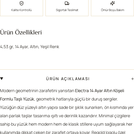
Kalite Kontrollü
Sigortalı Teslimat
Ömür Boyu Bakım
Ürün Özellikleri
4,53 gr, 14 Ayar, Altın, Yeşil Renk
+
ÜRÜN AÇIKLAMASI
Modern geometrinin zarafetini yansıtan
Electra
14 Ayar Altın Köşeli
Formlu Taşlı Yüzük
, geometrik hatlarıyla güçlü bir duruş sergiler.
Yüzüğün düz yüzeyli altın yapısı sade bir şıklık sunarken, ön kısmında yer
alan parlak taşlar tasarıma ışıltı ve derinlik kazandırır. Minimal çizgilere
sahip bu yüzük hem modern hem de klasik stillere uyum sağlayarak her
kullanımda dikkat çeken bir zarafet ortaya koyar. Regold logolu özel