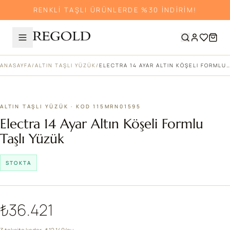
RENKLİ TAŞLI ÜRÜNLERDE %30 İNDİRİM!
ANASAYFA
/
ALTIN TAŞLI YÜZÜK
/
ELECTRA 14 AYAR ALTIN KÖŞELI FORMLU TAŞLI YÜZÜK
ALTIN TAŞLI YÜZÜK · KOD 115MRN01595
Electra 14 Ayar Altın Köşeli Formlu
Taşlı Yüzük
STOKTA
₺36.421