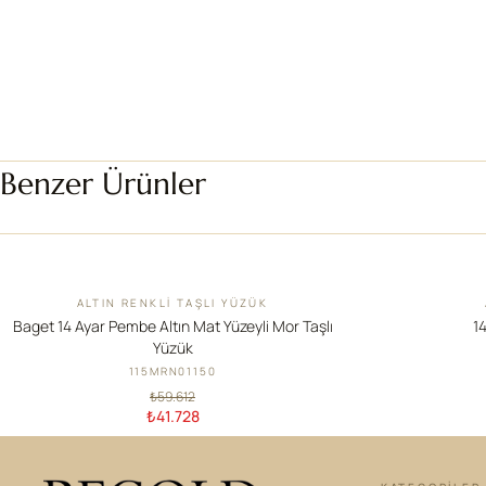
Benzer Ürünler
ALTIN RENKLI TAŞLI YÜZÜK
İNDIRIM
YENI
Baget 14 Ayar Pembe Altın Mat Yüzeyli Mor Taşlı
14
Yüzük
115MRN01150
₺59.612
₺41.728