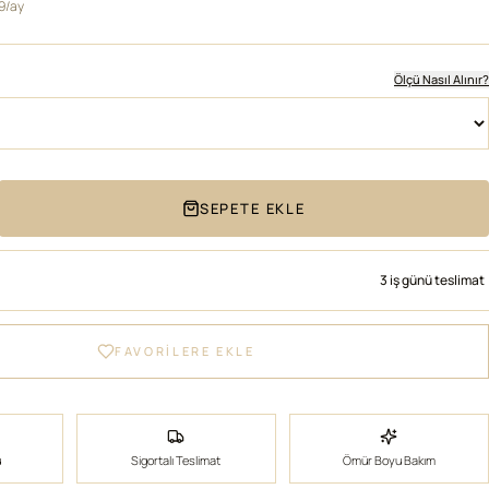
59/ay
Ölçü Nasıl Alınır?
SEPETE EKLE
3 iş günü teslimat
FAVORİLERE EKLE
ü
Sigortalı Teslimat
Ömür Boyu Bakım