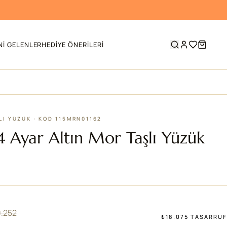
NI GELENLER
HEDIYE ÖNERILERI
LI YÜZÜK · KOD 115MRN01162
14 Ayar Altın Mor Taşlı Yüzük
.252
₺18.075 TASARRUF