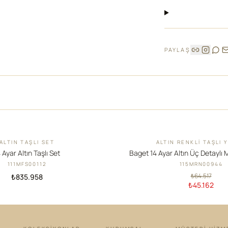
PAYLAŞ
ALTIN TAŞLI SET
ALTIN RENKLI TAŞLI 
İNDIRIM
 Ayar Altın Taşlı Set
Baget 14 Ayar Altın Üç Detaylı 
111MFS00112
115MRN00944
₺64.517
₺835.958
₺45.162