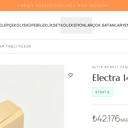
✨ARŞİV KOLEKSİYONUNDA %60 İNDİRİM✨
ELEPÇE
KOLYE
KÜPE
BILEKLIK
SET
KOLEKSIYONLAR
ÇOK SATANLAR
YE
OR TAŞLI YÜZÜK
ALTIN RENKLI TAŞ
Electra 
STOKTA
₺42.176
₺60