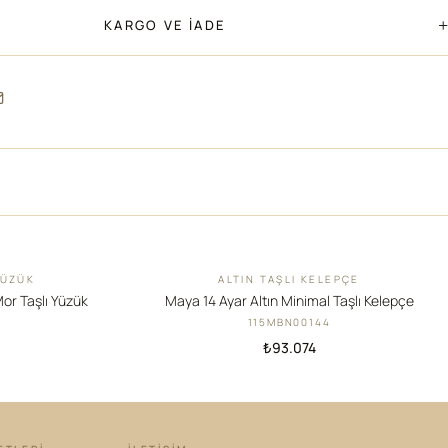
+
KARGO VE İADE
YÜZÜK
ALTIN TAŞLI KELEPÇE
YENI
Mor Taşlı Yüzük
Maya 14 Ayar Altın Minimal Taşlı Kelepçe
115MBN00144
₺93.074