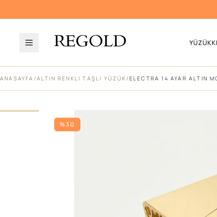
YÜZÜK
K
ANASAYFA
/
ALTIN RENKLI TAŞLI YÜZÜK
/
ELECTRA 14 AYAR ALTIN M
%30