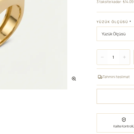
3 taksite kadar · ₺14.0
YÜZÜK ÖLÇÜSÜ
*
Adet
1
Tahmini teslimat
Kalite Kontroll