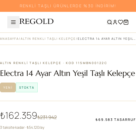
RENKLİ TAŞLI ÜRÜNLERDE %30 İNDİRİM!
ANASAYFA
/
ALTIN RENKLI TAŞLI KELEPÇE
/
ELECTRA 14 AYAR ALTIN YEŞIL TAŞLI KELEPÇE
%30
ALTIN RENKLI TAŞLI KELEPÇE · KOD 115MBN00122C
Electra 14 Ayar Altın Yeşil Taşlı Kelepçe
YENI
STOKTA
₺162.359
₺231.942
₺69.583 TASARRUF
3 taksite kadar · ₺54.120/ay