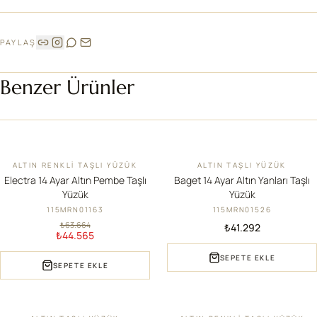
PAYLAŞ
Benzer Ürünler
ALTIN RENKLI TAŞLI YÜZÜK
ALTIN TAŞLI YÜZÜK
İNDIRIM
YENI
Electra 14 Ayar Altın Pembe Taşlı
Baget 14 Ayar Altın Yanları Taşlı
Yüzük
Yüzük
115MRN01163
115MRN01526
₺63.664
₺41.292
₺44.565
SEPETE EKLE
SEPETE EKLE