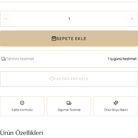
Adet
1
SEPETE EKLE
Tahmini teslimat
1 iş günü teslimat
FAVORİLERE EKLE
Kalite Kontrollü
Sigortalı Teslimat
Ömür Boyu Bakım
Ürün Özellikleri