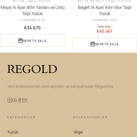
ALTIN TAŞLI YÜZÜK
ALTIN RENKLI TAŞLI YÜZÜK
YENI
İNDIRIM
Maya 14 Ayar Altın Yanları ve Üstü
Baget 14 Ayar Altın Mor Taşlı
Taşlı Yüzük
Yüzük
115MRN01219
115MRN01254
₺64.944
₺34.670
₺45.461
SEPETE EKLE
SEPETE EKLE
Yeni koleksiyonlar, özel seçkiler ve kampanyalar Regold'da.
KATEGORILER
KOLEKSIYONLAR
Yüzük
Vega