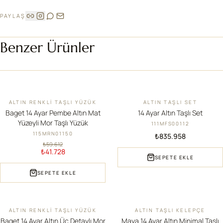
PAYLAŞ
Benzer Ürünler
ALTIN RENKLI TAŞLI YÜZÜK
ALTIN TAŞLI SET
İNDIRIM
YENI
Baget 14 Ayar Pembe Altın Mat
14 Ayar Altın Taşlı Set
Yüzeyli Mor Taşlı Yüzük
111MFS00112
115MRN01150
₺835.958
₺59.612
₺41.728
SEPETE EKLE
SEPETE EKLE
ALTIN RENKLI TAŞLI YÜZÜK
ALTIN TAŞLI KELEPÇE
İNDIRIM
YENI
Baget 14 Ayar Altın Üç Detaylı Mor
Maya 14 Ayar Altın Minimal Taşlı