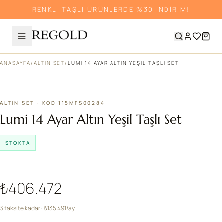
RENKLİ TAŞLI ÜRÜNLERDE %30 İNDİRİM!
ANASAYFA
/
ALTIN SET
/
LUMI 14 AYAR ALTIN YEŞIL TAŞLI SET
ALTIN SET · KOD 115MFS00284
Lumi 14 Ayar Altın Yeşil Taşlı Set
STOKTA
₺406.472
3 taksite kadar · ₺135.491/ay