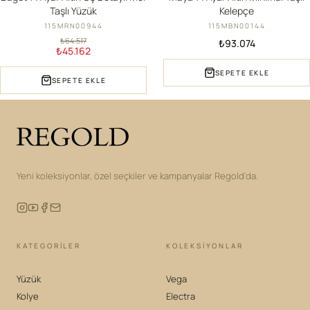
Taşlı Yüzük
Kelepçe
115MRN00944
115MBN00144
₺64.517
₺93.074
₺45.162
SEPETE EKLE
SEPETE EKLE
Yeni koleksiyonlar, özel seçkiler ve kampanyalar Regold'da.
KATEGORILER
KOLEKSIYONLAR
Yüzük
Vega
Kolye
Electra