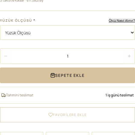
3 taksite kadar · ₺11.582/ay
YÜZÜK ÖLÇÜSÜ
*
Ölçü Nasıl Alınır?
Adet
1
SEPETE EKLE
Tahmini teslimat
1 iş günü teslimat
FAVORİLERE EKLE