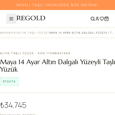
RENKLİ TAŞLI ÜRÜNLERDE %30 İNDİRİM!
ANASAYFA
/
ALTIN TAŞLI YÜZÜK
/
MAYA 14 AYAR ALTIN DALGALI YÜZEYLI TAŞLI YÜZÜK
ALTIN TAŞLI YÜZÜK · KOD 115MRN01568
Maya 14 Ayar Altın Dalgalı Yüzeyli Taşlı
Yüzük
STOKTA
₺34.745