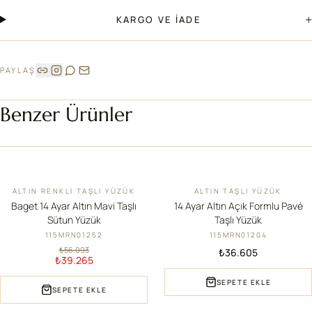
+
KARGO VE İADE
PAYLAŞ
Benzer Ürünler
ALTIN RENKLI TAŞLI YÜZÜK
ALTIN TAŞLI YÜZÜK
İNDIRIM
Baget 14 Ayar Altın Mavi Taşlı
14 Ayar Altın Açık Formlu Pavé
Sütun Yüzük
Taşlı Yüzük
115MRN01252
115MRN01204
₺56.093
₺36.605
₺39.265
SEPETE EKLE
SEPETE EKLE