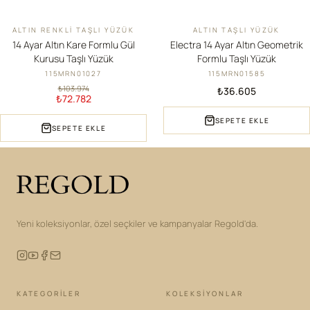
ALTIN RENKLI TAŞLI YÜZÜK
ALTIN TAŞLI YÜZÜK
İNDIRIM
14 Ayar Altın Kare Formlu Gül
Electra 14 Ayar Altın Geometrik
Kurusu Taşlı Yüzük
Formlu Taşlı Yüzük
115MRN01027
115MRN01585
₺103.974
₺36.605
₺72.782
SEPETE EKLE
SEPETE EKLE
Yeni koleksiyonlar, özel seçkiler ve kampanyalar Regold'da.
KATEGORILER
KOLEKSIYONLAR