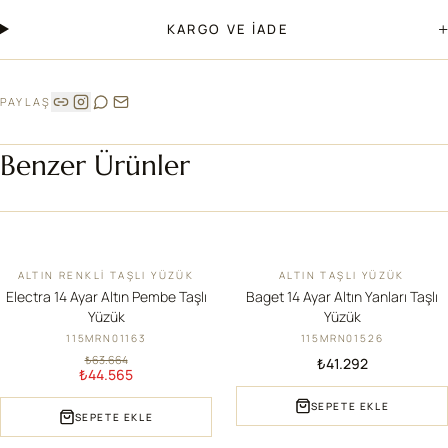
+
KARGO VE İADE
PAYLAŞ
Benzer Ürünler
ALTIN RENKLI TAŞLI YÜZÜK
ALTIN TAŞLI YÜZÜK
İNDIRIM
YENI
Electra 14 Ayar Altın Pembe Taşlı
Baget 14 Ayar Altın Yanları Taşlı
Yüzük
Yüzük
115MRN01163
115MRN01526
₺63.664
₺41.292
₺44.565
SEPETE EKLE
SEPETE EKLE