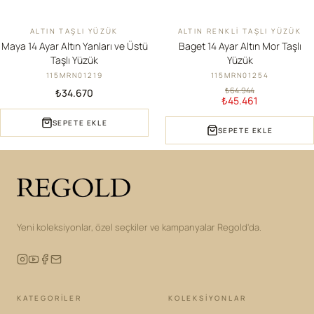
ALTIN TAŞLI YÜZÜK
ALTIN RENKLI TAŞLI YÜZÜK
YENI
İNDIRIM
Maya 14 Ayar Altın Yanları ve Üstü
Baget 14 Ayar Altın Mor Taşlı
Taşlı Yüzük
Yüzük
115MRN01219
115MRN01254
₺64.944
₺34.670
₺45.461
SEPETE EKLE
SEPETE EKLE
Yeni koleksiyonlar, özel seçkiler ve kampanyalar Regold'da.
KATEGORILER
KOLEKSIYONLAR