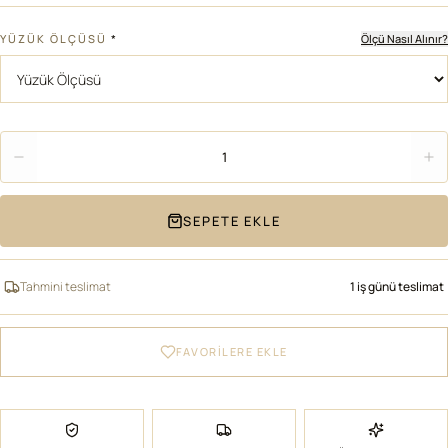
YÜZÜK ÖLÇÜSÜ
*
Ölçü Nasıl Alınır?
Adet
1
SEPETE EKLE
Tahmini teslimat
1 iş günü teslimat
FAVORİLERE EKLE