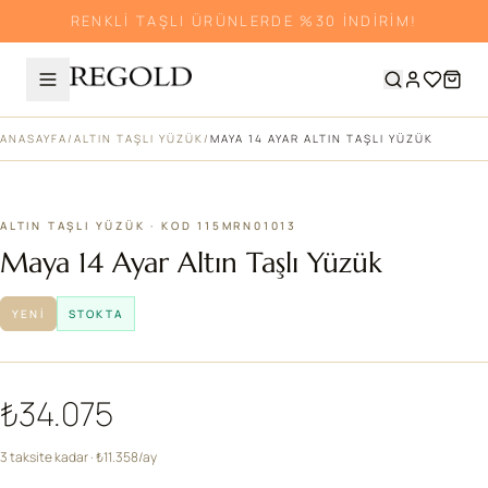
RENKLİ TAŞLI ÜRÜNLERDE %30 İNDİRİM!
ANASAYFA
/
ALTIN TAŞLI YÜZÜK
/
MAYA 14 AYAR ALTIN TAŞLI YÜZÜK
ALTIN TAŞLI YÜZÜK · KOD 115MRN01013
Maya 14 Ayar Altın Taşlı Yüzük
YENI
STOKTA
₺34.075
3 taksite kadar · ₺11.358/ay