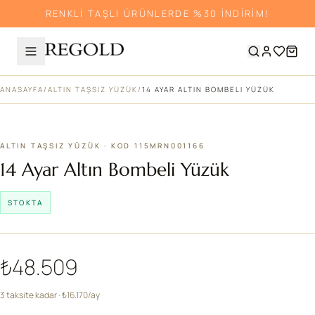
RENKLİ TAŞLI ÜRÜNLERDE %30 İNDİRİM!
ANASAYFA
/
ALTIN TAŞSIZ YÜZÜK
/
14 AYAR ALTIN BOMBELI YÜZÜK
ALTIN TAŞSIZ YÜZÜK · KOD 115MRN001166
14 Ayar Altın Bombeli Yüzük
STOKTA
₺48.509
3 taksite kadar · ₺16.170/ay