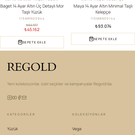
Baget 14 Ayar Altın Üç Detaylı Mor
Maya 14 Ayar Altın Minimal Taşlı
Taşlı Yüzük
Kelepçe
115MRN00944
115MBN00144
₺64.517
₺93.074
₺45.162
SEPETE EKLE
SEPETE EKLE
Yeni koleksiyonlar, özel seçkiler ve kampanyalar Regold'da.
KATEGORILER
KOLEKSIYONLAR
Yüzük
Vega