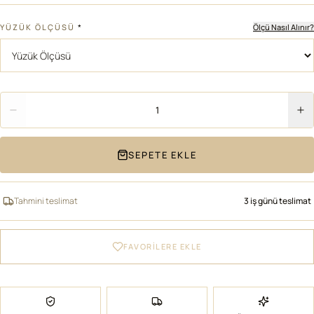
YÜZÜK ÖLÇÜSÜ
*
Ölçü Nasıl Alınır?
Adet
1
SEPETE EKLE
Tahmini teslimat
3 iş günü teslimat
FAVORİLERE EKLE