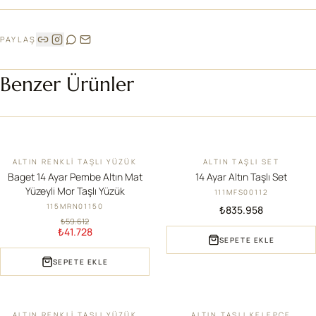
PAYLAŞ
Benzer Ürünler
ALTIN RENKLI TAŞLI YÜZÜK
ALTIN TAŞLI SET
İNDIRIM
YENI
Baget 14 Ayar Pembe Altın Mat
14 Ayar Altın Taşlı Set
Yüzeyli Mor Taşlı Yüzük
111MFS00112
115MRN01150
₺835.958
₺59.612
₺41.728
SEPETE EKLE
SEPETE EKLE
ALTIN RENKLI TAŞLI YÜZÜK
ALTIN TAŞLI KELEPÇE
İNDIRIM
YENI