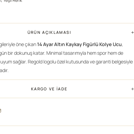
n, Yeşil Renk
+
ÜRÜN AÇIKLAMASI
ileriyle öne çıkan
14 Ayar Altın Kaykay Figürlü Kolye Ucu
,
özgün bir dokunuş katar. Minimal tasarımıyla hem spor hem de
 uyum sağlar. Regold logolu özel kutusunda ve garanti belgesiyle
adır.
+
KARGO VE İADE