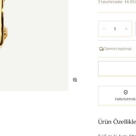
3 taksite kadar · ₺6.101
Adet
1
Tahmini teslimat
Kalite Kontroll
Ürün Özellikle