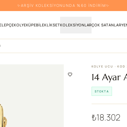
✨ARŞİV KOLEKSİYONUNDA %60 İNDİRİM✨
ELEPÇE
KOLYE
KÜPE
BILEKLIK
SET
KOLEKSIYONLAR
ÇOK SATANLAR
YE
U
KOLYE UCU · KOD
14 Ayar 
STOKTA
₺18.302