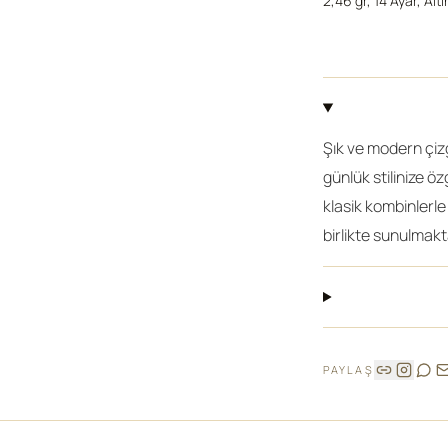
2,46 gr, 14 Ayar, Altı
Şık ve modern çizg
günlük stilinize 
klasik kombinlerle
birlikte sunulmakt
PAYLAŞ