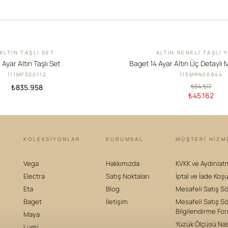
ALTIN TAŞLI SET
ALTIN RENKLI TAŞLI 
İNDIRIM
 Ayar Altın Taşlı Set
Baget 14 Ayar Altın Üç Detaylı 
111MFS00112
115MRN00944
₺64.517
₺835.958
₺45.162
KOLEKSIYONLAR
KURUMSAL
MÜŞTERİ HİZM
Vega
Hakkımızda
KVKK ve Aydınlat
Electra
Satış Noktaları
İptal ve İade Koşu
Eta
Blog
Mesafeli Satış S
Baget
İletişim
Mesafeli Satış S
Bilgilendirme Fo
Maya
Yüzük Ölçüsü Nası
Lumi