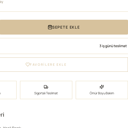
/ay
SEPETE EKLE
3 iş günü teslimat
FAVORİLERE EKLE
ü
Sigortalı Teslimat
Ömür Boyu Bakım
ri