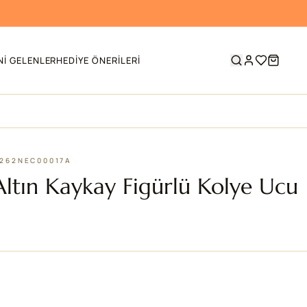
NI GELENLER
HEDIYE ÖNERILERI
 262NEC00017A
Altın Kaykay Figürlü Kolye Ucu