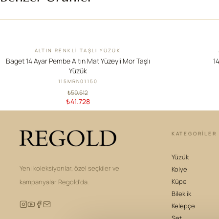
ALTIN RENKLI TAŞLI YÜZÜK
İNDIRIM
YENI
Baget 14 Ayar Pembe Altın Mat Yüzeyli Mor Taşlı
14
Yüzük
115MRN01150
₺59.612
₺41.728
KATEGORILER
Yüzük
Yeni koleksiyonlar, özel seçkiler ve
Kolye
Küpe
kampanyalar Regold'da.
Bileklik
Kelepçe
Set