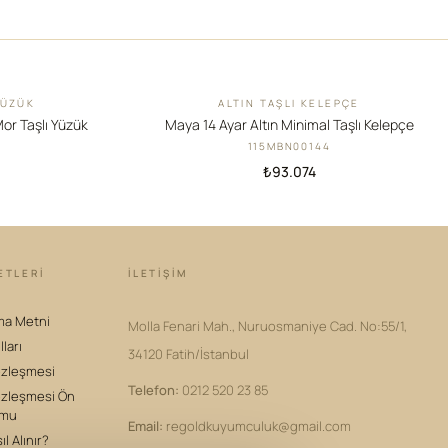
YÜZÜK
ALTIN TAŞLI KELEPÇE
YENI
Mor Taşlı Yüzük
Maya 14 Ayar Altın Minimal Taşlı Kelepçe
115MBN00144
₺93.074
ETLERİ
İLETIŞIM
ma Metni
Molla Fenari Mah., Nuruosmaniye Cad. No:55/1,
lları
34120 Fatih/İstanbul
özleşmesi
Telefon
:
0212 520 23 85
özleşmesi Ön
rmu
Email
:
regoldkuyumculuk@gmail.com
l Alınır?