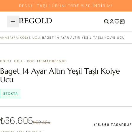
RENKLİ TAŞLI ÜRÜNLERDE %30 İNDİRİM!
ANASAYFA
/
KOLYE UCU
/
BAGET 14 AYAR ALTIN YEŞIL TAŞLI KOLYE UCU
%30
KOLYE UCU · KOD 115MAC00150B
Baget 14 Ayar Altın Yeşil Taşlı Kolye
Ucu
STOKTA
₺36.605
₺52.464
₺15.860 TASARRUF