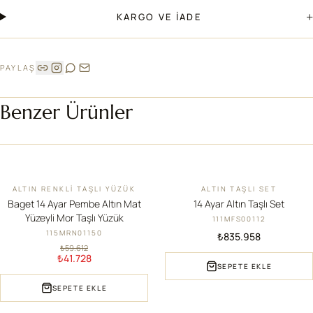
+
KARGO VE İADE
PAYLAŞ
Benzer Ürünler
ALTIN RENKLI TAŞLI YÜZÜK
ALTIN TAŞLI SET
İNDIRIM
YENI
Baget 14 Ayar Pembe Altın Mat
14 Ayar Altın Taşlı Set
Yüzeyli Mor Taşlı Yüzük
111MFS00112
115MRN01150
₺835.958
₺59.612
₺41.728
SEPETE EKLE
SEPETE EKLE