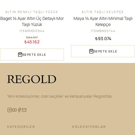
ALTIN RENKLI TAŞLI YÜZÜK
ALTIN TAŞLI KELEPÇE
İNDIRIM
YENI
Baget 14 Ayar Altın Üç Detaylı Mor
Maya 14 Ayar Altın Minimal Taşlı
Taşlı Yüzük
Kelepçe
115MRN00944
115MBN00144
₺64.517
₺93.074
₺45.162
SEPETE EKLE
SEPETE EKLE
Yeni koleksiyonlar, özel seçkiler ve kampanyalar Regold'da.
KATEGORILER
KOLEKSIYONLAR