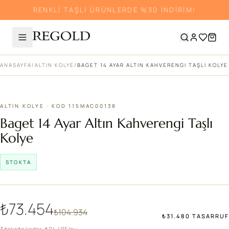
RENKLİ TAŞLI ÜRÜNLERDE %30 İNDİRİM!
ANASAYFA
/
ALTIN KOLYE
/
BAGET 14 AYAR ALTIN KAHVERENGI TAŞLI KOLYE
%30
ALTIN KOLYE · KOD 115MAC00138
Baget 14 Ayar Altın Kahverengi Taşlı
Kolye
STOKTA
₺73.454
₺104.934
₺31.480 TASARRUF