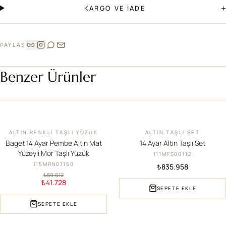
+
KARGO VE İADE
PAYLAŞ
Benzer Ürünler
ALTIN RENKLI TAŞLI YÜZÜK
ALTIN TAŞLI SET
İNDIRIM
YENI
Baget 14 Ayar Pembe Altın Mat
14 Ayar Altın Taşlı Set
Yüzeyli Mor Taşlı Yüzük
111MFS00112
115MRN01150
₺835.958
₺59.612
₺41.728
SEPETE EKLE
SEPETE EKLE