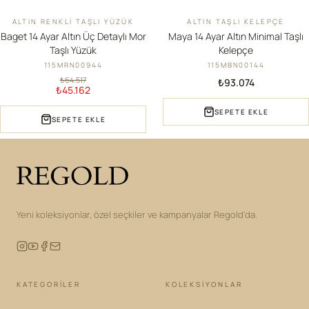
ALTIN RENKLI TAŞLI YÜZÜK
ALTIN TAŞLI KELEPÇE
İNDIRIM
YENI
Baget 14 Ayar Altın Üç Detaylı Mor
Maya 14 Ayar Altın Minimal Taşlı
Taşlı Yüzük
Kelepçe
115MRN00944
115MBN00144
₺64.517
₺93.074
₺45.162
SEPETE EKLE
SEPETE EKLE
Yeni koleksiyonlar, özel seçkiler ve kampanyalar Regold'da.
KATEGORILER
KOLEKSIYONLAR