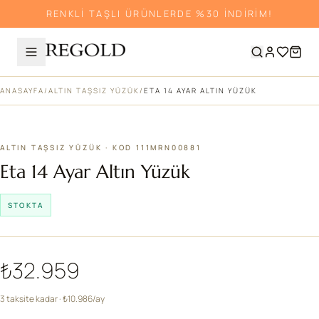
RENKLİ TAŞLI ÜRÜNLERDE %30 İNDİRİM!
ANASAYFA
/
ALTIN TAŞSIZ YÜZÜK
/
ETA 14 AYAR ALTIN YÜZÜK
ALTIN TAŞSIZ YÜZÜK · KOD 111MRN00881
Eta 14 Ayar Altın Yüzük
STOKTA
₺32.959
3 taksite kadar · ₺10.986/ay