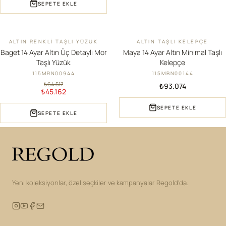
SEPETE EKLE
ALTIN RENKLI TAŞLI YÜZÜK
ALTIN TAŞLI KELEPÇE
İNDIRIM
YENI
Baget 14 Ayar Altın Üç Detaylı Mor
Maya 14 Ayar Altın Minimal Taşlı
Taşlı Yüzük
Kelepçe
115MRN00944
115MBN00144
₺64.517
₺93.074
₺45.162
SEPETE EKLE
SEPETE EKLE
Yeni koleksiyonlar, özel seçkiler ve kampanyalar Regold'da.