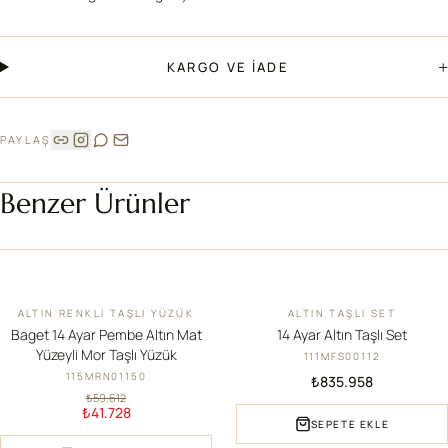
+
KARGO VE İADE
PAYLAŞ
Benzer Ürünler
ALTIN RENKLI TAŞLI YÜZÜK
ALTIN TAŞLI SET
İNDIRIM
YENI
Baget 14 Ayar Pembe Altın Mat
14 Ayar Altın Taşlı Set
Yüzeyli Mor Taşlı Yüzük
111MFS00112
115MRN01150
₺835.958
₺59.612
₺41.728
SEPETE EKLE