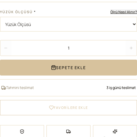
YÜZÜK ÖLÇÜSÜ
*
Ölçü Nasıl Alınır?
Adet
1
SEPETE EKLE
Tahmini teslimat
3 iş günü teslimat
FAVORİLERE EKLE