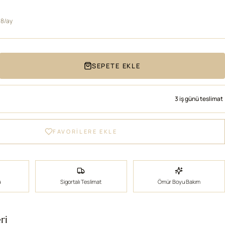
38/ay
SEPETE EKLE
3 iş günü teslimat
FAVORİLERE EKLE
ü
Sigortalı Teslimat
Ömür Boyu Bakım
ri