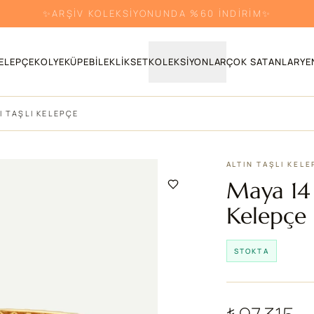
RENKLİ TAŞLI ÜRÜNLERDE %30 İNDİRİM!
ELEPÇE
KOLYE
KÜPE
BILEKLIK
SET
KOLEKSIYONLAR
ÇOK SATANLAR
YE
I TAŞLI KELEPÇE
ALTIN TAŞLI KEL
Maya 14 
Kelepçe
STOKTA