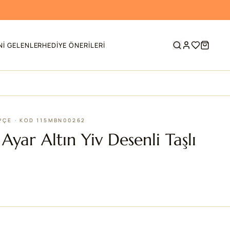
NI GELENLER
HEDIYE ÖNERILERI
EPÇE · KOD 115MBN00262
Ayar Altın Yiv Desenli Taşlı