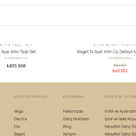
ALTIN TAŞLI SET
ALTIN RENKLI TAŞLI 
İNDIRIM
 Ayar Altın Taşlı Set
Baget 14 Ayar Altın Üç Detaylı 
111MFS00112
115MRN00944
₺64.517
₺835.958
₺45.162
KOLEKSIYONLAR
KURUMSAL
MÜŞTERİ HİZM
Vega
Hakkımızda
KVKK ve Aydınlat
Electra
Satış Noktaları
İptal ve İade Koşu
Eta
Blog
Mesafeli Satış S
Baget
İletişim
Mesafeli Satış S