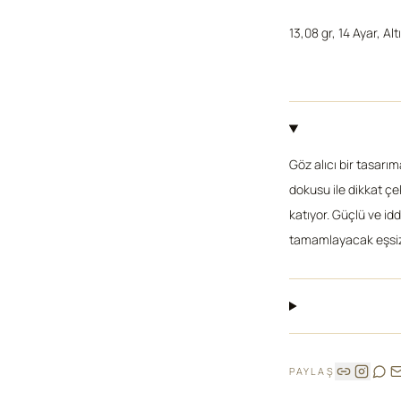
13,08 gr, 14 Ayar, Alt
Göz alıcı bir tasarı
dokusu ile dikkat çek
katıyor. Güçlü ve id
tamamlayacak eşsiz
PAYLAŞ