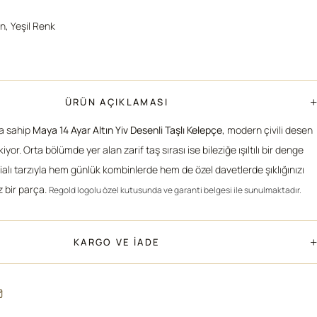
ın, Yeşil Renk
+
ÜRÜN AÇIKLAMASI
ma sahip
Maya 14 Ayar Altın Yiv Desenli Taşlı Kelepçe
, modern çivili desen
iyor. Orta bölümde yer alan zarif taş sırası ise bileziğe ışıltılı bir denge
dialı tarzıyla hem günlük kombinlerde hem de özel davetlerde şıklığınızı
 bir parça.
Regold logolu özel kutusunda ve garanti belgesi ile sunulmaktadır.
+
KARGO VE İADE