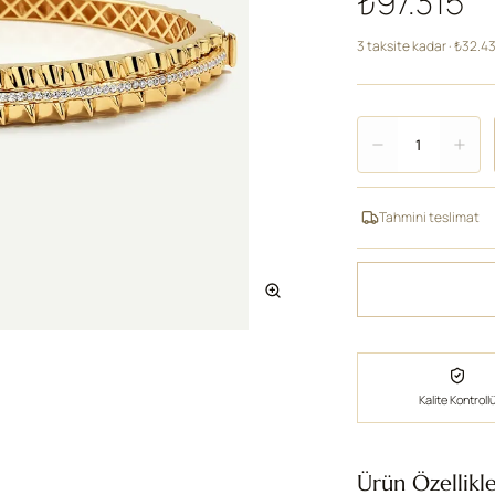
₺97.315
3 taksite kadar · ₺32.4
Adet
1
Tahmini teslimat
Kalite Kontroll
Ürün Özellikle