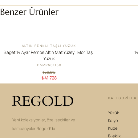
Benzer Ürünler
ALTIN RENKLI TAŞLI YÜZÜK
İNDIRIM
YENI
Baget 14 Ayar Pembe Altın Mat Yüzeyli Mor Taşlı
14
Yüzük
115MRN01150
₺59.612
₺41.728
KATEGORILER
Yüzük
Yeni koleksiyonlar, özel seçkiler ve
Kolye
Küpe
kampanyalar Regold'da.
Bileklik