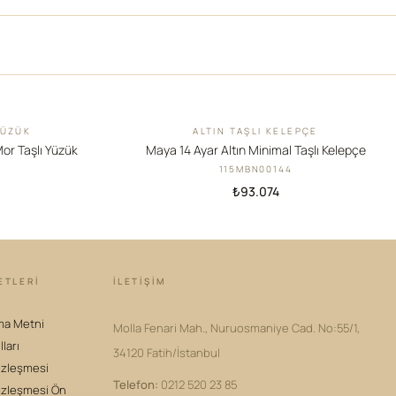
YÜZÜK
ALTIN TAŞLI KELEPÇE
YENI
Mor Taşlı Yüzük
Maya 14 Ayar Altın Minimal Taşlı Kelepçe
115MBN00144
₺93.074
ETLERİ
İLETIŞIM
ma Metni
Molla Fenari Mah., Nuruosmaniye Cad. No:55/1,
lları
34120 Fatih/İstanbul
özleşmesi
Telefon
:
0212 520 23 85
özleşmesi Ön