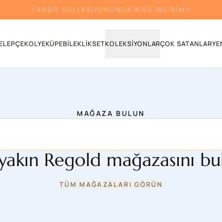
✨ARŞİV KOLEKSİYONUNDA %60 İNDİRİM✨
ELEPÇE
KOLYE
KÜPE
BILEKLIK
SET
KOLEKSIYONLAR
ÇOK SATANLAR
YE
MAĞAZA BULUN
yakın Regold mağazasını bu
TÜM MAĞAZALARI GÖRÜN