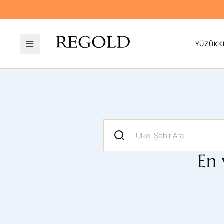
YÜZÜK
K
En 