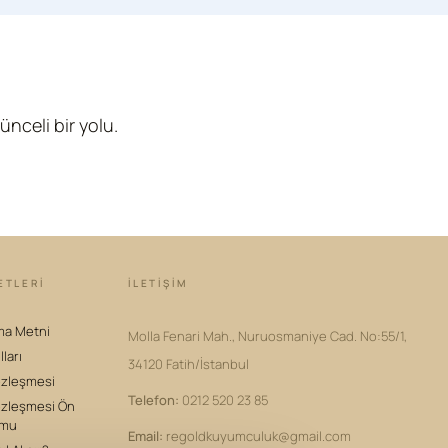
nceli bir yolu.
ETLERİ
İLETIŞIM
ma Metni
Molla Fenari Mah., Nuruosmaniye Cad. No:55/1,
lları
34120 Fatih/İstanbul
özleşmesi
Telefon
:
0212 520 23 85
özleşmesi Ön
rmu
Email
:
regoldkuyumculuk@gmail.com