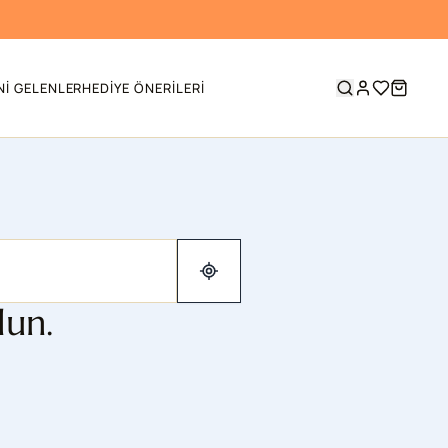
NI GELENLER
HEDIYE ÖNERILERI
lun.