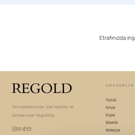
Etrafınızda in
KATEGORILER
Yüzük
Yeni koleksiyonlar, özel seçkiler ve
Kolye
Küpe
kampanyalar Regold'da.
Bileklik
Kelepçe