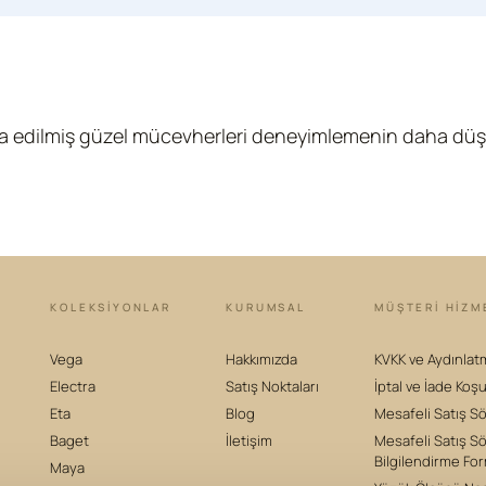
şa edilmiş güzel mücevherleri deneyimlemenin daha düşü
KOLEKSIYONLAR
KURUMSAL
MÜŞTERİ HİZM
Vega
Hakkımızda
KVKK ve Aydınlat
Electra
Satış Noktaları
İptal ve İade Koşu
Eta
Blog
Mesafeli Satış S
Baget
İletişim
Mesafeli Satış S
Bilgilendirme Fo
Maya