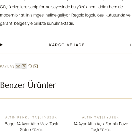
Güçlü çizgilere sahip formu sayesinde bu yüzük hem iddialı hem de
modern bir stilin simgesi haline geliyor. Regold logolu özel kutusunda ve
garanti belgesiyle birlikte sunulmaktadır.
+
KARGO VE İADE
PAYLAŞ
Benzer Ürünler
ALTIN RENKLI TAŞLI YÜZÜK
ALTIN TAŞLI YÜZÜK
İNDIRIM
Baget 14 Ayar Altın Mavi Taşlı
14 Ayar Altın Açık Formlu Pavé
Sütun Yüzük
Taşlı Yüzük