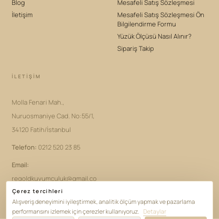
Blog
Mesafeli Satış Sözleşmesi
İletişim
Mesafeli Satış Sözleşmesi Ön
Bilgilendirme Formu
Yüzük Ölçüsü Nasıl Alınır?
Sipariş Takip
İLETIŞIM
Molla Fenari Mah.,
Nuruosmaniye Cad. No:55/1,
34120 Fatih/İstanbul
Telefon
:
0212 520 23 85
Email
:
regoldkuyumculuk@gmail.co
Çerez tercihleri
m
Alışveriş deneyimini iyileştirmek, analitik ölçüm yapmak ve pazarlama
performansını izlemek için çerezler kullanıyoruz.
Detaylar