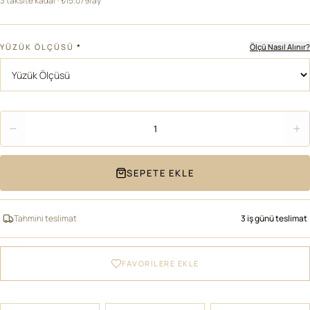
3 taksite kadar · ₺15.079/ay
YÜZÜK ÖLÇÜSÜ
*
Ölçü Nasıl Alınır?
Adet
1
SEPETE EKLE
Tahmini teslimat
3 iş günü teslimat
FAVORİLERE EKLE