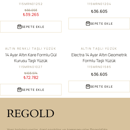
115MRN01252
115MRN01204
₺56.093
₺36.605
₺39.265
SEPETE EKLE
SEPETE EKLE
ALTIN RENKLI TAŞLI YÜZÜK
ALTIN TAŞLI YÜZÜK
İNDIRIM
14 Ayar Altın Kare Formlu Gül
Electra 14 Ayar Altın Geometrik
Kurusu Taşlı Yüzük
Formlu Taşlı Yüzük
115MRN01027
115MRN01585
₺103.974
₺36.605
₺72.782
SEPETE EKLE
SEPETE EKLE
Yeni koleksiyonlar, özel seçkiler ve kampanyalar Regold'da.