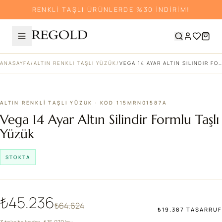
RENKLİ TAŞLI ÜRÜNLERDE %30 İNDİRİM!
ANASAYFA
/
ALTIN RENKLI TAŞLI YÜZÜK
/
VEGA 14 AYAR ALTIN SILINDIR FORMLU TAŞLI YÜZÜK
%30
ALTIN RENKLI TAŞLI YÜZÜK · KOD 115MRN01587A
Vega 14 Ayar Altın Silindir Formlu Taşlı
Yüzük
STOKTA
₺45.236
₺64.624
₺19.387 TASARRUF