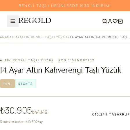
RENKLİ TAŞLI ÜRÜNLERDE %30 İNDİRİM!
ANASAYFA
/
ALTIN RENKLI TAŞLI YÜZÜK
/
14 AYAR ALTIN KAHVERENGI TAŞLI YÜZÜK
%30
ALTIN RENKLI TAŞLI YÜZÜK · KOD 115RNG07182
14 Ayar Altın Kahverengi Taşlı Yüzük
YENI
STOKTA
₺30.905
₺44.149
₺13.244 TASARRUF
3 taksite kadar · ₺10.302/ay