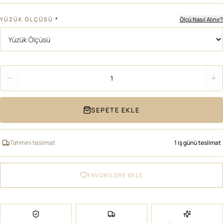
YÜZÜK ÖLÇÜSÜ
*
Ölçü Nasıl Alınır?
Adet
1
SEPETE EKLE
Tahmini teslimat
1 iş günü teslimat
FAVORİLERE EKLE