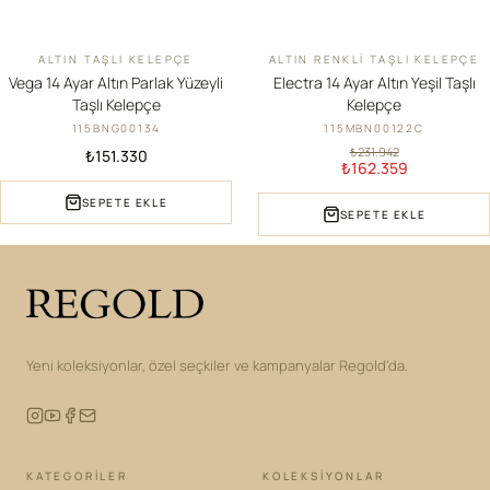
ALTIN TAŞLI KELEPÇE
ALTIN RENKLI TAŞLI KELEPÇE
YENI
İNDIRIM
Vega 14 Ayar Altın Parlak Yüzeyli
Electra 14 Ayar Altın Yeşil Taşlı
Taşlı Kelepçe
Kelepçe
115BNG00134
115MBN00122C
₺231.942
₺151.330
₺162.359
SEPETE EKLE
SEPETE EKLE
Yeni koleksiyonlar, özel seçkiler ve kampanyalar Regold'da.
KATEGORILER
KOLEKSIYONLAR