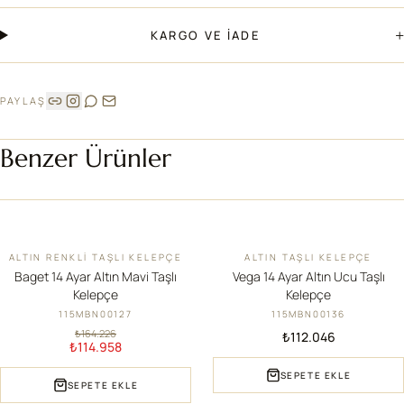
+
KARGO VE İADE
PAYLAŞ
Benzer Ürünler
ALTIN RENKLI TAŞLI KELEPÇE
ALTIN TAŞLI KELEPÇE
İNDIRIM
YENI
Baget 14 Ayar Altın Mavi Taşlı
Vega 14 Ayar Altın Ucu Taşlı
Kelepçe
Kelepçe
115MBN00127
115MBN00136
₺164.226
₺112.046
₺114.958
SEPETE EKLE
SEPETE EKLE