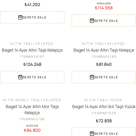
₺164.226
₺41.292
₺114.958
SEPETE EKLE
SEPETE EKLE
ALTIN TAŞLI KELEPÇE
ALTIN TAŞLI KELEPÇE
YENI
YENI
Baget 14 Ayar Altın Taşlı Kelepçe
Baget 14 Ayar Altın Taşlı Kelepçe
115MBN00197
115MBN00189
₺124.248
₺81.840
SEPETE EKLE
SEPETE EKLE
ALTIN RENKLI TAŞLI KELEPÇE
ALTIN TAŞLI YÜZÜK
İNDIRIM
YENI
Baget 14 Ayar Altın Mor Taşlı
Baget 14 Ayar Altın İkili Taşlı Yüzük
Kelepçe
115MRN01528
115MBN00198
₺72.838
₺121.143
₺84.800
SEPETE EKLE