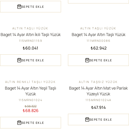
SEPETE EKLE
ALTIN TAŞLI YÜZÜK
ALTIN TAŞLI YÜZÜK
YENI
YENI
Baget 14 Ayar Altın İkili Taşlı Yüzük
Baget 14 Ayar Altın Taşlı Yüzük
115MRN01159
111MRN00086
₺60.041
₺62.942
SEPETE EKLE
SEPETE EKLE
ALTIN RENKLI TAŞLI YÜZÜK
ALTIN TAŞSIZ YÜZÜK
İNDIRIM
YENI
Baget 14 Ayar Altın Yeşil Taşlı
Baget 14 Ayar Altın Mat ve Parlak
Yüzük
Yüzeyli Yüzük
115MRN01024
115MRN01024A
₺98.322
₺47.914
₺68.826
SEPETE EKLE
SEPETE EKLE