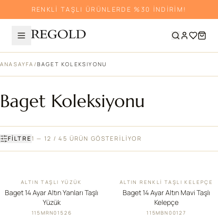
RENKLİ TAŞLI ÜRÜNLERDE %30 İNDİRİM!
ANASAYFA
/
BAGET KOLEKSIYONU
Baget Koleksiyonu
FILTRE
1 — 12 / 45 ÜRÜN GÖSTERİLİYOR
ALTIN TAŞLI YÜZÜK
ALTIN RENKLI TAŞLI KELEPÇE
YENI
İNDIRIM
Baget 14 Ayar Altın Yanları Taşlı
Baget 14 Ayar Altın Mavi Taşlı
Yüzük
Kelepçe
115MRN01526
115MBN00127