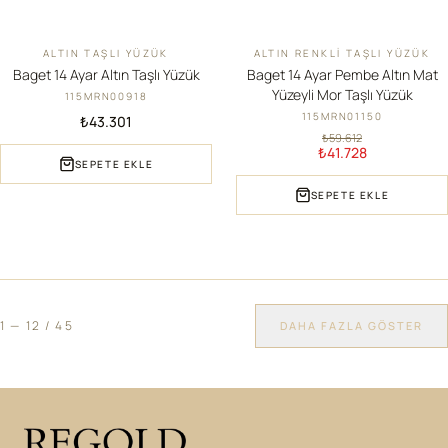
ALTIN TAŞLI YÜZÜK
ALTIN RENKLI TAŞLI YÜZÜK
YENI
İNDIRIM
Baget 14 Ayar Altın Taşlı Yüzük
Baget 14 Ayar Pembe Altın Mat
Yüzeyli Mor Taşlı Yüzük
115MRN00918
115MRN01150
₺43.301
₺59.612
₺41.728
SEPETE EKLE
SEPETE EKLE
1
—
12
/
45
DAHA FAZLA GÖSTER