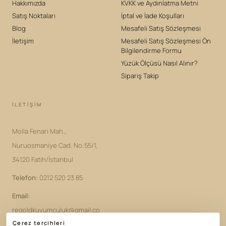
Hakkımızda
KVKK ve Aydınlatma Metni
Satış Noktaları
İptal ve İade Koşulları
Blog
Mesafeli Satış Sözleşmesi
İletişim
Mesafeli Satış Sözleşmesi Ön
Bilgilendirme Formu
Yüzük Ölçüsü Nasıl Alınır?
Sipariş Takip
İLETIŞIM
Molla Fenari Mah.,
Nuruosmaniye Cad. No:55/1,
34120 Fatih/İstanbul
Telefon
:
0212 520 23 85
Email
:
regoldkuyumculuk@gmail.co
Çerez tercihleri
m